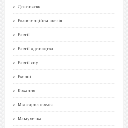
Дитинство
Екзистенційна поезія
Елегії
Елегії одинацтва
Елегії сну
Емоції
Кохання
Мілітарна поезія
Мамулечка