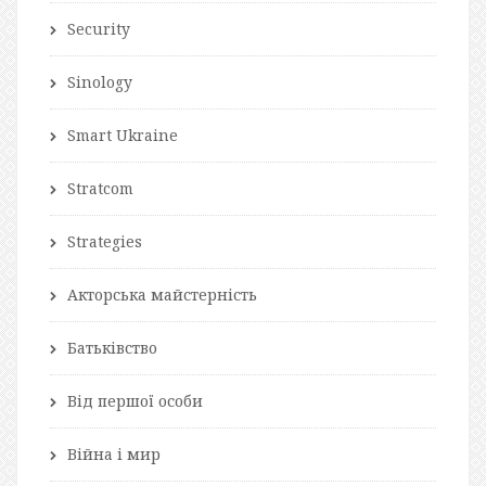
Security
Sinology
Smart Ukraine
Stratcom
Strategies
Акторська майстерність
Батьківство
Від першої особи
Війна і мир