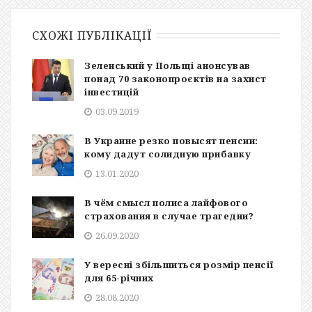
СХОЖІ ПУБЛІКАЦІЇ
Зеленський у Польщі анонсував
понад 70 законопроєктів на захист
інвестицій
03.09.2019
В Украине резко повысят пенсии:
кому дадут солидную прибавку
13.01.2020
В чём смысл полиса лайфового
страхования в случае трагедии?
26.09.2020
У вересні збільшиться розмір пенсії
для 65-річних
28.08.2020