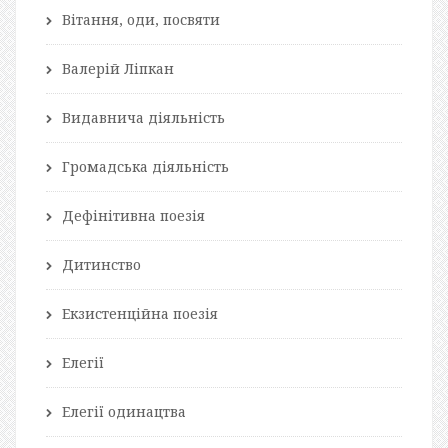
Вітання, оди, посвяти
Валерій Ліпкан
Видавнича діяльність
Громадська діяльність
Дефінітивна поезія
Дитинство
Екзистенційна поезія
Елегії
Елегії одинацтва