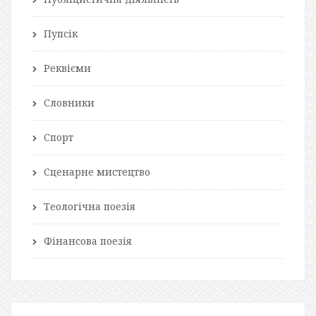
Пупсік
Реквієми
Словники
Спорт
Сценарне мистецтво
Теологічна поезія
Фінансова поезія