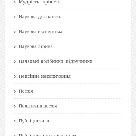
Мудрість і зрілість
Наукова діяльність
Наукова експертиза
Наукова лірика
Начальні посібники, підручники
Пенсійне накопичення
Поезія
Політична поезія
Публіцистика
Публіцистична діяльність