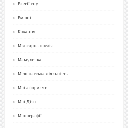
Елегії сну
Емоції
Кохання
Мілітарна поезія
Мамулечка
Меценатська діяльність
Мої афоризми
Мої Діти
Монографії