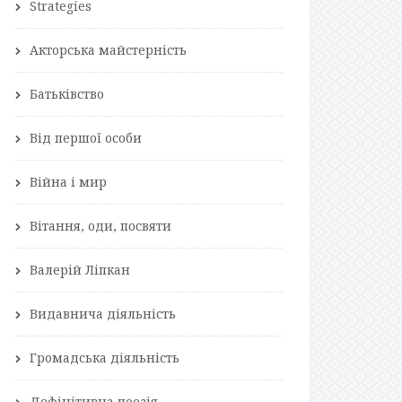
Strategies
Акторська майстерність
Батьківство
Від першої особи
Війна і мир
Вітання, оди, посвяти
Валерій Ліпкан
Видавнича діяльність
Громадська діяльність
Дефінітивна поезія