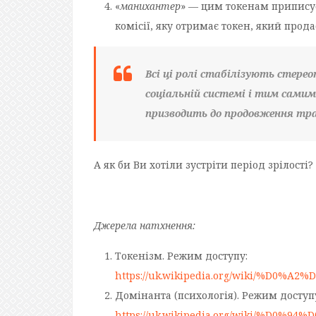
«
манихантер
» — цим токенам приписує
комісії, яку отримає токен, який прода
Всі ці ролі стабілізують стере
соціальній системі і тим сами
призводить до продовження тра
А як би Ви хотіли зустріти період зрілості
Джерела натхнення:
Токенізм. Режим доступу:
https://uk.wikipedia.org/wiki/%D
Домінанта (психологія). Режим доступ
https://uk.wikipedia.org/wiki/