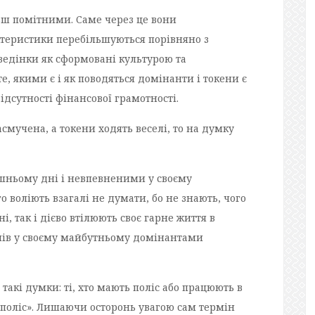
ьш помітними. Саме через це вони
ктеристики перебільшуються порівняно з
ведінки як сформовані культурою та
, якими є і як поводяться домінанти і токени є
ідсутності фінансової грамотності.
мучена, а токени ходять веселі, то на думку
шньому дні і невпевненими у своєму
 воліють взагалі не думати, бо не знають, чого
і, так і дієво втілюють своє гарне життя в
нів у своєму майбутньому домінантами
такі думки: ті, хто мають поліс або працюють в
 поліс». Лишаючи осторонь увагою сам термін