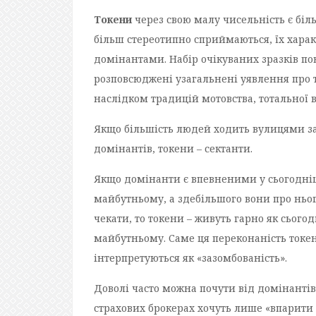
Токени
через свою малу чисельність є біл
більш стереотипно сприймаються, їх хара
домінантами. Набір очікуваних зразків по
розповсюджені узагальнені уявлення про те
наслідком традицій мотовства, тотальної в
Якщо більшість людей ходить вулицями зас
домінантів, токени – сектанти.
Якщо домінанти є впевненими у сьогодні
майбутньому, а здебільшого вони про нього
чекати, то токени – живуть гарно як сьогодн
майбутньому. Саме ця переконаність токе
інтерпретуються як «зазомбованість».
Доволі часто можна почути від домінантів 
страхових брокерах хочуть лише «впарити