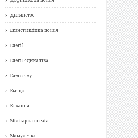
Дитинство
Екзистенційна поезія
Елегії
Елегії одинацтва
Елегії сну
Емоції
Кохання
Мілітарна поезія
Мамулечка
%D0%B0_(%D0%BF%D1%81%D0%B8%D1%85%D0%BE%D0%BB%D0%