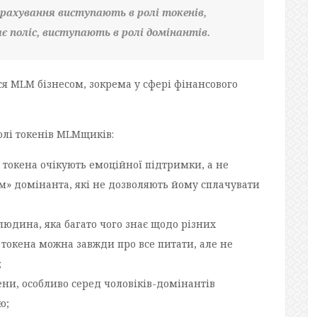
трахування виступають в ролі
токенів
,
ає поліс, виступають в ролі домінантів.
ся MLM бізнесом, зокрема у сфері фінансового
лі токенів MLMщиків:
 токена очікують емоційної підтримки, а не
ем» домінанта, які не дозволяють йому сплачувати
людина, яка багато чого знає щодо різних
 токена можна завжди про все питати, але не
;
ени, особливо серед чоловіків-домінантів
ю;