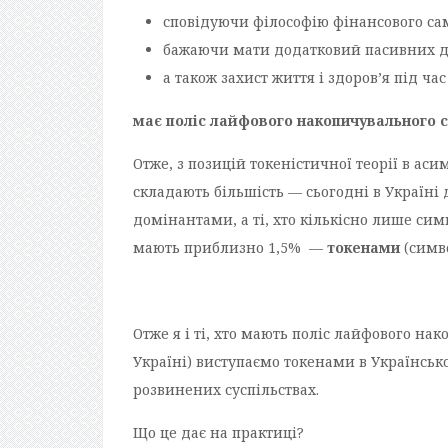
сповідуючи філософію фінансового са
бажаючи мати додатковий пасивних дох
а також захист життя і здоров’я під час
має поліс лайфового накопичувального 
Отже, з позицій токеністичної теорії в аси
складають більшість — сьогодні в Україн
домінантами, а ті, хто кількісно лише сим
мають приблизно 1,5% —
токенами
(симв
Отже я і ті, хто мають поліс лайфового на
Україні) виступаємо токенами в Українськ
розвинених суспільствах.
Що це дає на практиці?