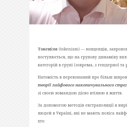
Токені́зм
(tokenism) — концепція, запроп
постулюється, що на групову динаміку вп
категорій в групі (зокрема, з гендерної та
Натомість я переконаний про більш широкі
теорії лайфового накопичувального страху
зі своєю командою дієво втілюю в життя.
За допомогою методів екстраполяції я вирі
людей в Україні, які не мають поліса лай
хто: