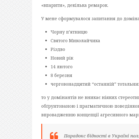
«впарити», декілька ремарок.
У мене сформувалося запитання до домінант
Чорну п’ятницю
Святого Миколайчика
Різдво
Новий рік
14 лютого
8 березня
черговонадцятий “останній” тотальни
то у домінантів не вникає ніяких стереоти
обґрунтованою і прагматичною поведінкою
впровадженню концепції агресивного мар
Парадокс бідності в Україні пол