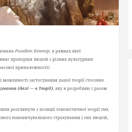
онована
Розабет Кентер
, в рамках якої
ливає пропорція людей з різних культурних
 расової приналежності).
 можливості застосування даної теорії стосовно
вання (далі — в Теорії)
, яку я розробляю і разом
шив розглянути з позиції токеністичної теорії тих
фового накопичувального страхування і тих людей,