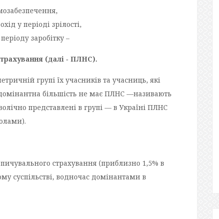
мозабезпечення,
ід у періоді зрілості,
 періоду заробітку –
страхування
(далі ‑ ПЛНС).
метричній групі їх учасників та учасниць, які
і домінантна більшість не має ПЛНС —називають
волічно представлені в групі — в Україні ПЛНС
олами).
копичувального страхування (приблизно 1,5% в
ому суспільстві, водночас домінантами в