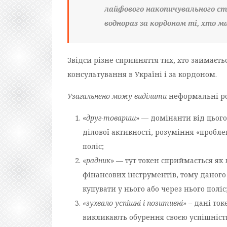
лайфового накопичувального с
воднораз за кордоном ті, хто м
Звідси різне сприйняття тих, хто займаєть
консультування в Україні і за кордоном.
Узагальнено можу виділити
неформальні ро
«
друг-товариш
» — домінанти від цього
ділової активності, розуміння «пробл
поліс;
«
радник
» — тут токен сприймається як 
фінансових інструментів, тому даного
купувати у нього або через нього поліс
«зухвало успішні і позитивні»
– дані ток
викликають обурення своєю успішніст