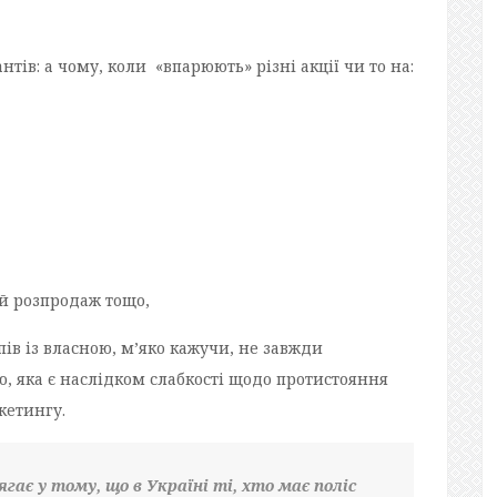
ів: а чому, коли «впарюють» різні акції чи то на:
й розпродаж тощо,
пів із власною, м’яко кажучи, не завжди
, яка є наслідком слабкості щодо протистояння
кетингу.
ягає у тому, що в Україні ті, хто має поліс