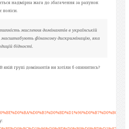
ться надмірна жага до збагачення за рахунок
є поліси.
отипність мислення домінантів в українській
м масштабують фінансову дискримінацію, яка
дицій бідності.
? В якій групі домінантів ви хотіли б опинитись?
0%A2%D0%BE%D0%BA%D0%B5%D0%BD%D1%96%D0%B7%D0%BC
у:
%D0%94%D0%BE%D0%BC%D1%96%D0%BD%D0%B0%D0%BD%D1%82