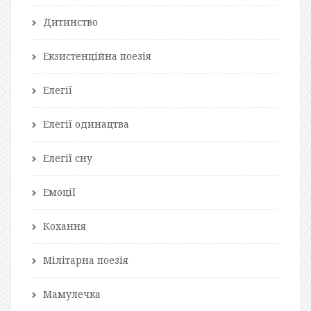
Дитинство
Екзистенційна поезія
Елегії
Елегії одинацтва
Елегії сну
Емоції
Кохання
Мілітарна поезія
Мамулечка