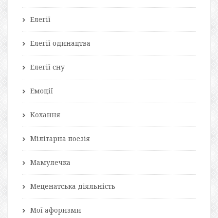
Елегії
Елегії одинацтва
Елегії сну
Емоції
Кохання
Мілітарна поезія
Мамулечка
Меценатська діяльність
Мої афоризми