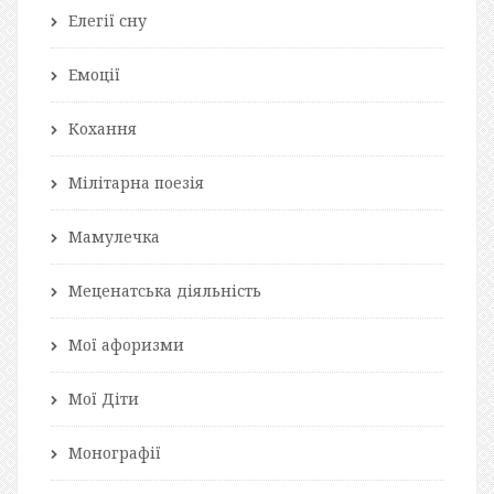
Елегії сну
Емоції
Кохання
Мілітарна поезія
Мамулечка
Меценатська діяльність
Мої афоризми
Мої Діти
Монографії