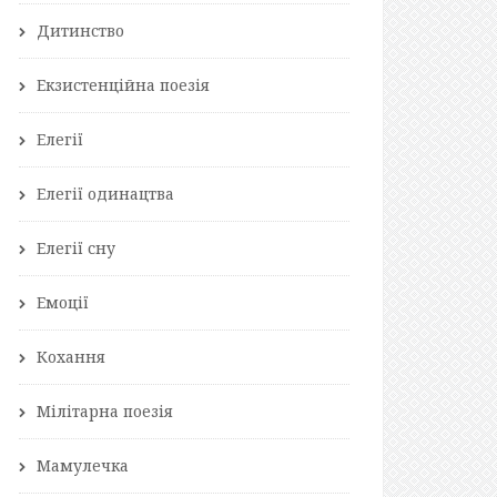
Дитинство
Екзистенційна поезія
Елегії
Елегії одинацтва
Елегії сну
Емоції
Кохання
Мілітарна поезія
Мамулечка