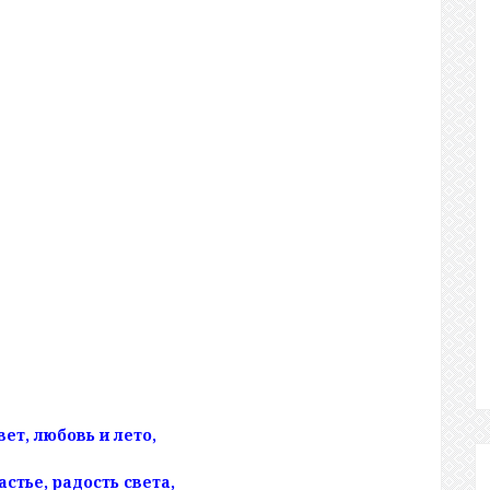
вет, любовь и лето,
астье, радость света,