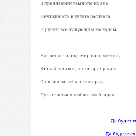
В преддверии темноты из ада
Ничтожность в культе расцвела
И рушит все бушующим каскадом.
Но свет от солнца мир наш осветил,
Кто заблудился, тот не зря бродил:
Он в поиске себя не потерял,
Путь счастья и любви возобладал.
Да будет с
Да будете сч