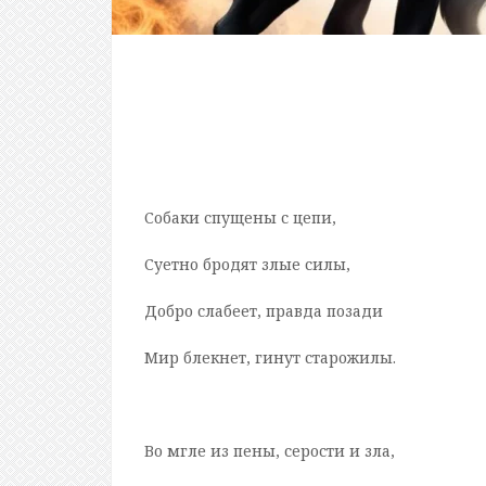
Собаки спущены с цепи,
Суетно бродят злые силы,
Добро слабеет, правда позади
Мир блекнет, гинут старожилы.
Во мгле из пены, серости и зла,