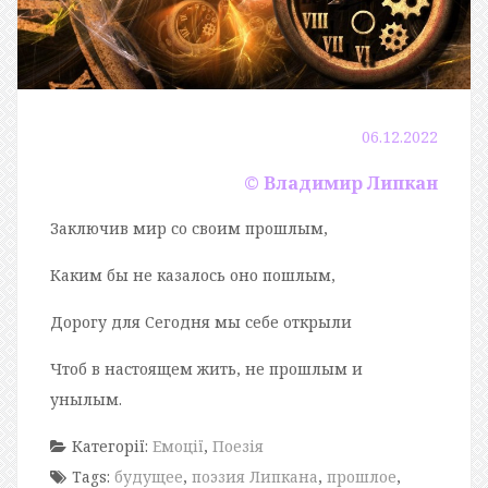
06.12.2022
© Владимир Липкан
Заключив мир со своим прошлым,
Каким бы не казалось оно пошлым,
Дорогу для Сегодня мы себе открыли
Чтоб в настоящем жить, не прошлым и
унылым.
Категорії:
Емоції
,
Поезія
Tags:
будущее
,
поэзия Липкана
,
прошлое
,