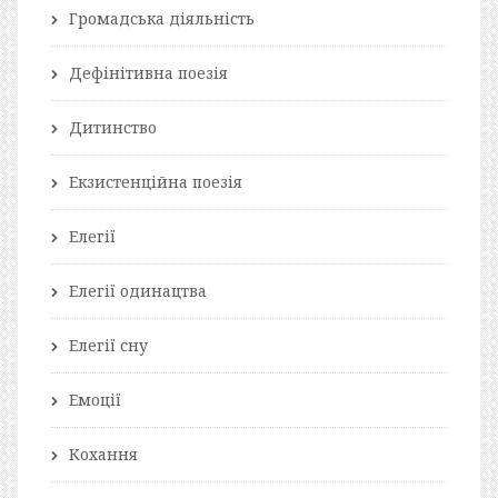
Громадська діяльність
Дефінітивна поезія
Дитинство
Екзистенційна поезія
Елегії
Елегії одинацтва
Елегії сну
Емоції
Кохання