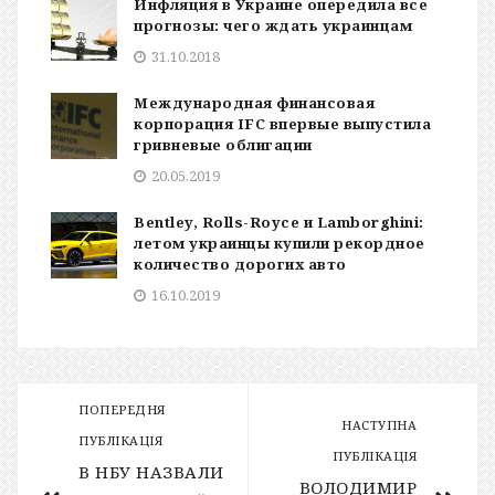
Инфляция в Украине опередила все
прогнозы: чего ждать украинцам
31.10.2018
Международная финансовая
корпорация IFC впервые выпустила
гривневые облигации
20.05.2019
Bentley, Rolls-Royce и Lamborghini:
летом украинцы купили рекордное
количество дорогих авто
16.10.2019
ПОПЕРЕДНЯ
НАСТУПНА
ПУБЛІКАЦІЯ
ПУБЛІКАЦІЯ
В НБУ НАЗВАЛИ
ВОЛОДИМИР