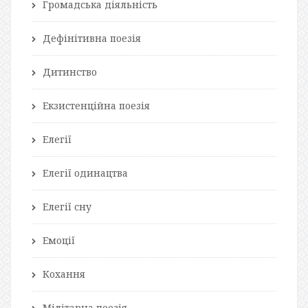
Громадська діяльність
Дефінітивна поезія
Дитинство
Екзистенційна поезія
Елегії
Елегії одинацтва
Елегії сну
Емоції
Кохання
Мілітарна поезія