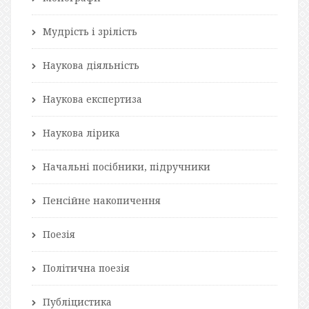
Мудрість і зрілість
Наукова діяльність
Наукова експертиза
Наукова лірика
Начальні посібники, підручники
Пенсійне накопичення
Поезія
Політична поезія
Публіцистика