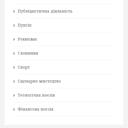
Публіцистична діяльність
Пупсік
Реквієми
Словники
Спорт
Сценарне мистецтво
Теологічна поезія
Фінансова поезія