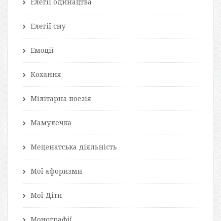
Елегії одинацтва
Елегії сну
Емоції
Кохання
Мілітарна поезія
Мамулечка
Меценатська діяльність
Мої афоризми
Мої Діти
Монографії