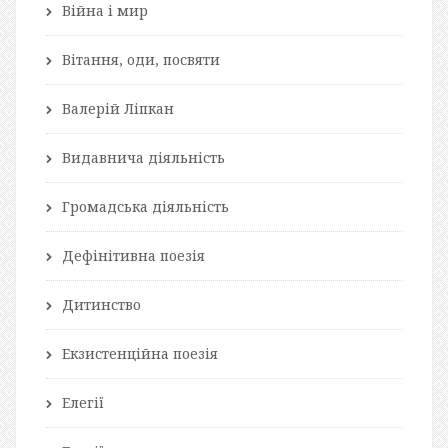
Війна і мир
Вітання, оди, посвяти
Валерій Ліпкан
Видавнича діяльність
Громадська діяльність
Дефінітивна поезія
Дитинство
Екзистенційна поезія
Елегії