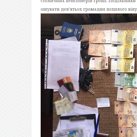
столичних пенсіонерів гроші. Подільники 
ошукати дев’ятьох громадян похилого віку