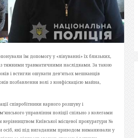
онували їм допомогу у «лікуванні» їх близьких,
 з тяжкими травматичними наслідками. За такою
оків і встигли ошукати дев’ятьох мешканців
років позбавлення волі з конфіскацією майна,
ції співробітники карного розшуку і
ом’янського управління поліції спільно з колегами
им керівництвом Київської місцевої прокуратури №
ти осіб, які під вигаданим приводом виманювали у