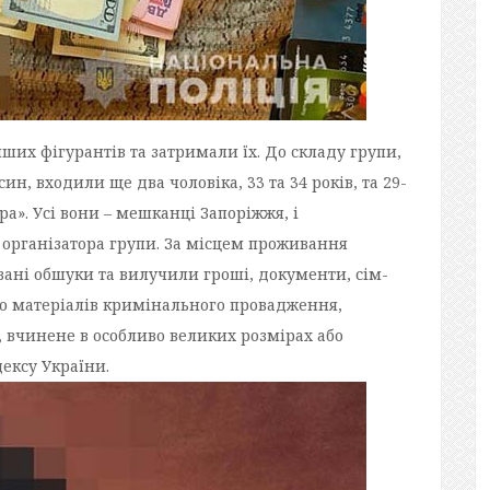
ших фігурантів та затримали їх. До складу групи,
ин, входили ще два чоловіка, 33 та 34 років, та 29-
ра». Усі вони – мешканці Запоріжжя, і
 організатора групи. За місцем проживання
вані обшуки та вилучили гроші, документи, сім-
 до матеріалів кримінального провадження,
во, вчинене в особливо великих розмірах або
ексу України.