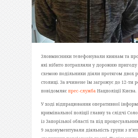
Зловмисники телефонували киянам та проп
які нібито потрапляли у дорожню пригоду
схемою подільники діяли протягом двох р
столиці. За вчинене їм загрожує до 12-ти 
повідомляє
прес-служба
Нацполіції Києва.
У ході відпрацювання оперативної інформа
кримінальної поліції главку та слідчі Сол
із Запорізької області та під процесуальн
9 задокументували діяльність групи з п’я