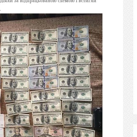
діяли за відпрацьованою схемою і встигли
.