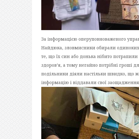
За інформацією оперуповноваженого управ
Найдюка, зловмисники обирали одиноких п
те, що їх син або донька нібито потрапи
здоров’я, а тому негайно потрібні гроші 
подільники діяли настільки швидко, що ж
інформацію і віддавали свої заощадження