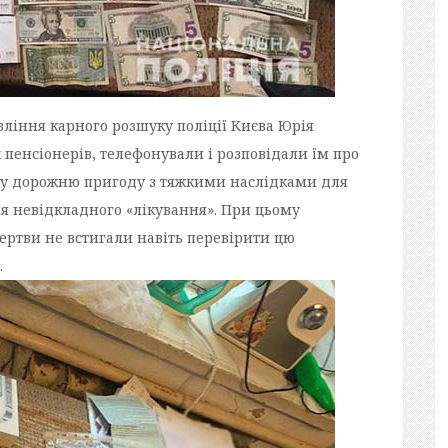
ління карного розшуку поліції Києва Юрія
енсіонерів, телефонували і розповідали їм про
ли у дорожню пригоду з тяжкими наслідками для
для невідкладного «лікування». При цьому
ертви не встигали навіть перевірити цю
.