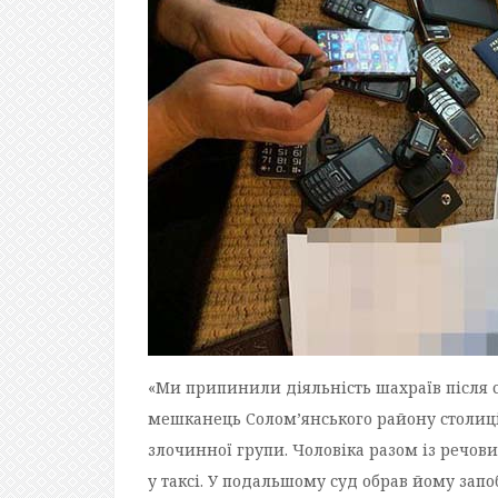
«Ми припинили діяльність шахраїв після с
мешканець Солом’янського району столиці 
злочинної групи. Чоловіка разом із речов
у таксі. У подальшому суд обрав йому зап