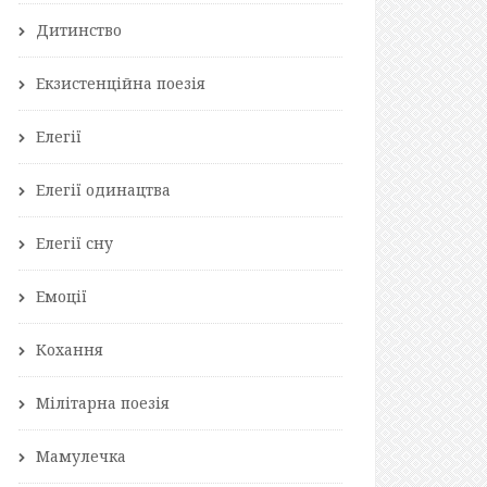
Дитинство
Екзистенційна поезія
Елегії
Елегії одинацтва
Елегії сну
Емоції
Кохання
Мілітарна поезія
Мамулечка