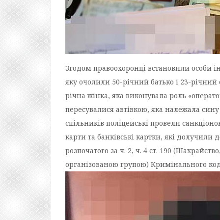
Згодом правоохоронці встановили особи ін
яку очолили 50-річний батько і 23-річний с
річна жінка, яка виконувала роль «операто
пересувалися автівкою, яка належала сину
спільників поліцейські провели санкціоно
карти та банківські картки, які долучили
розпочатого за ч. 2, ч. 4 ст. 190 (Шахрайст
організованою групою) Кримінального код