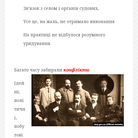
Зв’язок з селом і органів судових,
Усе це, на жаль, не отримало виконання
На практиці не відбулося розумного
урядування.
Багато часу забирали
конфлікти
:
Ідей
ні,
полі
тичн
і,
побу
тові