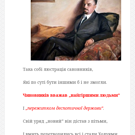
Така собі люстрація сановників,
Які по суті бути іншими б і не змогли.
Чиновників вважав „найгіршими людьми”
І
„пережитком деспотичної держави”
.
Свій уряд „новий” він дістав з пітьми,
І вмить перетворились всі і стали Холуями.