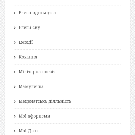
Елегії одинацтва
Елегії сну
Емоції
Кохання
Мілітарна поезія
Мамулечка
Меценатська діяльність
Мої афоризми
Мої Діти