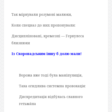
Так міркували розумові малюки
,
Коли спецназ до них пропонували:
Дисципліновані, кремезні — Геркулеса
близнюки
Із Скоропадським іншу б долю мали!
Ворожа вже тоді була маніпуляція,
Така огидлива системна провокація:
Дискредитація відбỳлась славного
гетьмáна