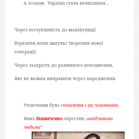
А згодом: Україна стала невпізнáна…
Через поступливість до маніпуляції
Втратили вони імпульс творення нової
генерації:
Через заздрість до родинного походження,
Яке не можна виправити через народження.
Утопічним було
ставлення
і до
чиновників
,
Яких
Вінниченко
охрестив
„шкідливими
людьми”