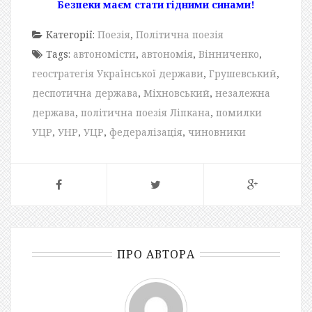
Безпеки маєм стати гідними синами!
Категорії:
Поезія
,
Політична поезія
Tags:
автономісти
,
автономія
,
Вінниченко
,
геостратегія Української держави
,
Грушевський
,
деспотична держава
,
Міхновський
,
незалежна
держава
,
політична поезія Ліпкана
,
помилки
УЦР
,
УНР
,
УЦР
,
федералізація
,
чиновники
ПРО АВТОРА