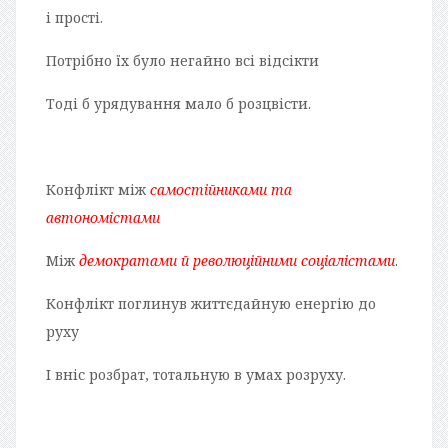
і прості.
Потрібно їх було негайно всі відсікти
Тоді б урядування мало б розцвісти.
Конфлікт між
с
а
мостійниками та
автономістами
Між
демократами й революційними соціалістами
.
Конфлікт поглинув життєдайную енергію до
руху
І вніс розбрат, тотальную в умах розруху.