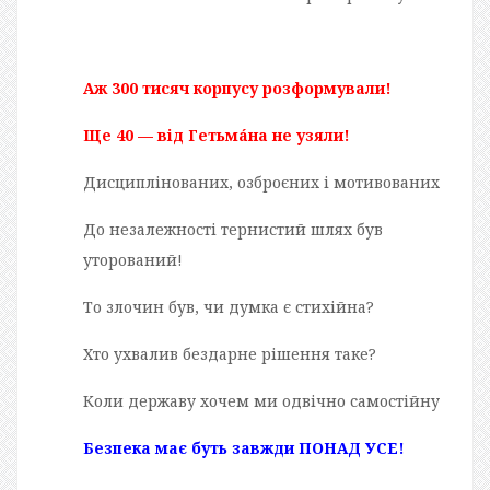
Аж 300 тисяч корпусу розформували!
Ще 40 — від Гетьмáна не узяли!
Дисциплінованих, озброєних і мотивованих
До незалежності тернистий шлях був
уторований!
То злочин був, чи думка є стихійна?
Хто ухвалив бездарне рішення таке?
Коли державу хочем ми одвічно самостійну
Безпека має буть завжди ПОНАД УСЕ!