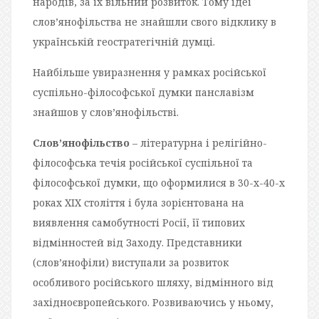
народів, за їх вільний розвиток. Тому ідеї
слов’янофільства не знайшли свого відклику в
українській геостратегічній думці.
Найбільше увиразнення у рамках російської
суспільно-філософської думки панславізм
знайшов у слов’янофільстві.
Слов’янофільство
– літературна і релігійно-
філософська течія російської суспільної та
філософської думки, що оформилися в 30-х-40-х
роках XIX століття і була зорієнтована на
виявлення самобутності Росії, її типових
відмінностей від Заходу. Представники
(слов’янофіли) виступали за розвиток
особливого російського шляху, відмінного від
західноєвропейського. Розвиваючись у ньому,