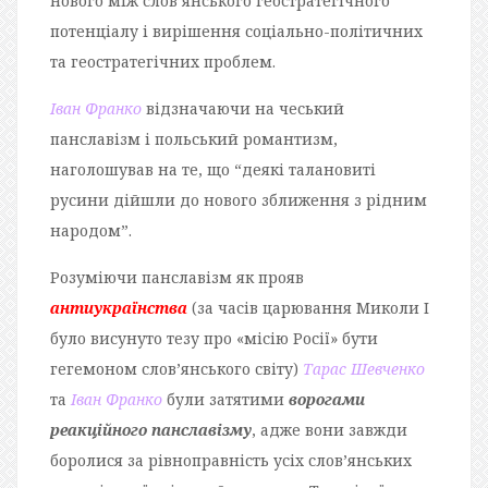
нового між слов’янського геостратегічного
потенціалу і вирішення соціально-політичних
та геостратегічних проблем.
Іван Франко
відзначаючи на чеський
панславізм і польський романтизм,
наголошував на те, що “деякі талановиті
русини дійшли до нового зближення з рідним
народом”.
Розуміючи панславізм як прояв
антиукраїнства
(за часів царювання Миколи І
було висунуто тезу про «місію Росії» бути
гегемоном слов’янського світу)
Тарас Шевченко
та
Іван Франко
були затятими
ворогами
реакційного панславізму
, адже вони завжди
боролися за рівноправність усіх слов’янських