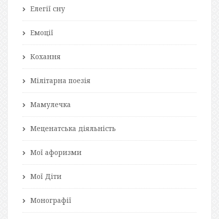
Елегії сну
Емоції
Кохання
Мілітарна поезія
Мамулечка
Меценатська діяльність
Мої афоризми
Мої Діти
Монографії