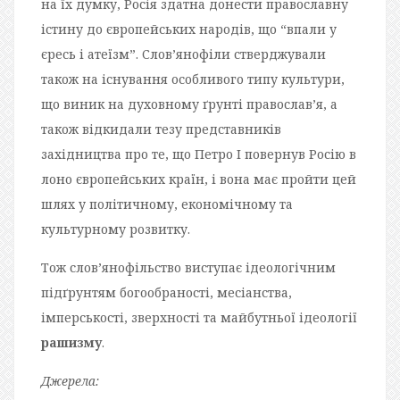
на їх думку, Росія здатна донести православну
істину до європейських народів, що “впали у
єресь і атеїзм”. Слов’янофіли стверджували
також на існування особливого типу культури,
що виник на духовному ґрунті православ’я, а
також відкидали тезу представників
західництва про те, що Петро I повернув Росію в
лоно європейських країн, і вона має пройти цей
шлях у політичному, економічному та
культурному розвитку.
Тож слов’янофільство виступає ідеологічним
підґрунтям богообраності, месіанства,
імперськості, зверхності та майбутньої ідеології
рашизму
.
Джерела: