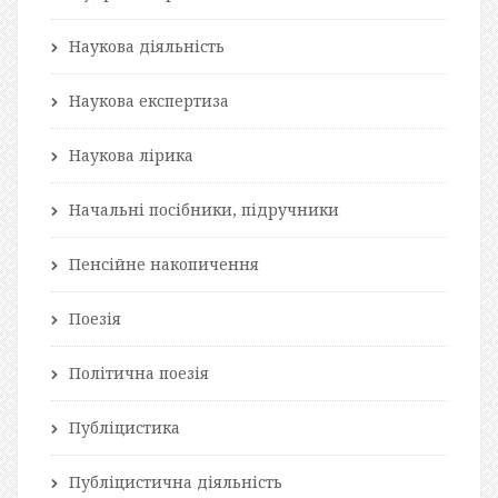
Наукова діяльність
Наукова експертиза
Наукова лірика
Начальні посібники, підручники
Пенсійне накопичення
Поезія
Політична поезія
Публіцистика
Публіцистична діяльність