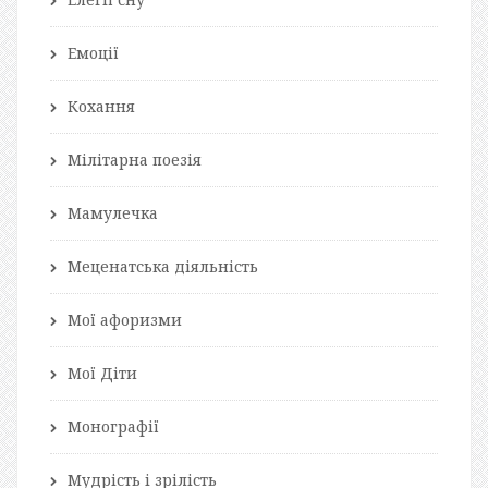
Емоції
Кохання
Мілітарна поезія
Мамулечка
Меценатська діяльність
Мої афоризми
Мої Діти
Монографії
Мудрість і зрілість