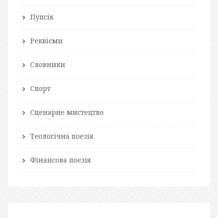
Пупсік
Реквієми
Словники
Спорт
Сценарне мистецтво
Теологічна поезія
Фінансова поезія