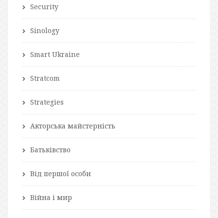
Security
Sinology
Smart Ukraine
Stratcom
Strategies
Акторська майстерність
Батьківство
Від першої особи
Війна і мир