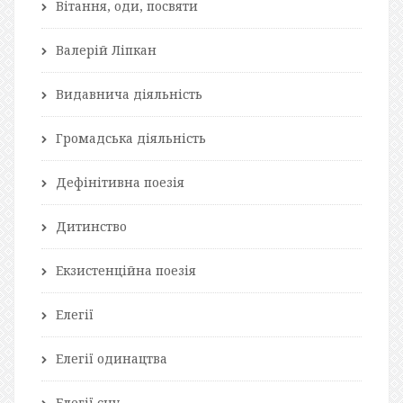
Вітання, оди, посвяти
Валерій Ліпкан
Видавнича діяльність
Громадська діяльність
Дефінітивна поезія
Дитинство
Екзистенційна поезія
Елегії
Елегії одинацтва
Елегії сну