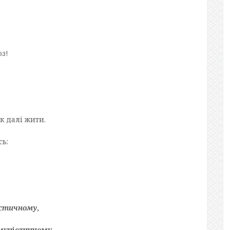
з!
к далі жити.
ь:
істичному
,
муністичному,