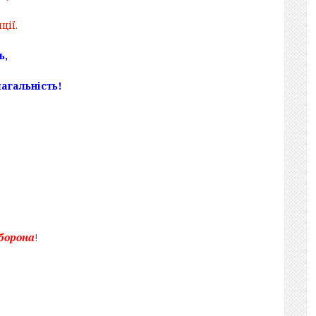
ції.
ь,
агальність!
оборона
!