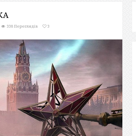
КА
338 Переглядів
3