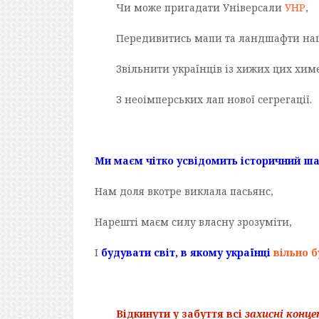
Чи може пригадати Універсали
УНР
,
Передивитись мапи та ландшафти нац
Звільнити українців із хижих цих хим
З неоімперських лап нової сегрегації.
Ми маєм чітко усвідомить історичний ша
Нам доля вкотре виклала пасьянс,
Нарешті маєм силу власну зрозуміти,
І
будувати світ, в якому українці
вільно б
Відкинути у забуття всі
захисні конце