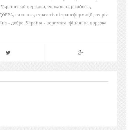
ї Української держави
,
епохальна розв'язка
,
ДОБРА
,
сили зла
,
стратегічні трансформації
,
теорія
їна - добро
,
Україна - перемога
,
фінальна поразка