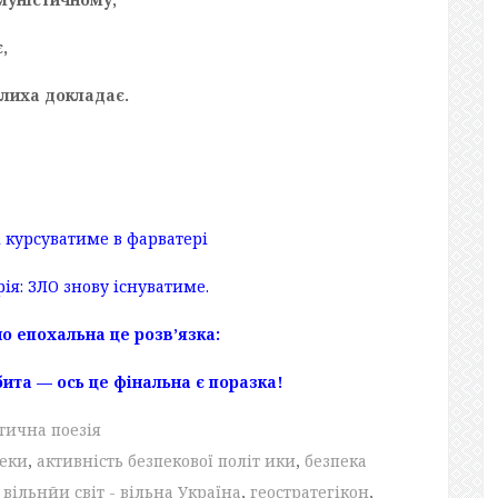
,
 лиха докладає.
і курсуватиме в фарватері
ія: ЗЛО знову існуватиме.
но епохальна це розв’язка:
бита — ось це фінальна є поразка!
тична поезія
пеки
,
активність безпекової політ ики
,
безпека
,
вільнйи світ - вільна Україна
,
геостратегікон
,