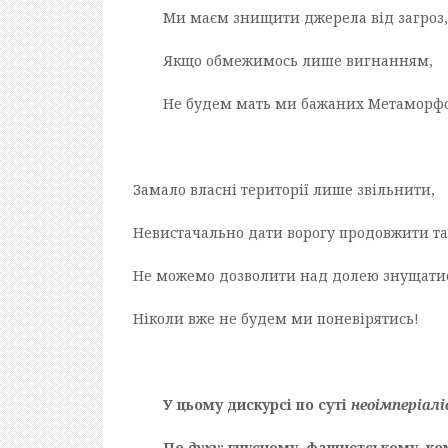
Ми маєм знищити джерела від загроз,
Якщо обмежимось лише вигнанням,
Не будем мать ми бажаних Метаморфо
Замало власні території лише звільнити,
Невистачально дати ворогу продовжити та
Не можемо дозволити над долею знущатис
Ніколи вже не будем ми поневірятись!
У цьому дискурсі по суті
неоімперіал
По
духу
: гнусному, фашистському, ко