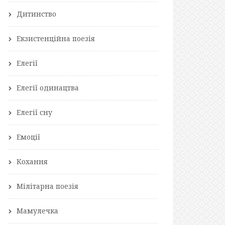
Дитинство
Екзистенційна поезія
Елегії
Елегії одинацтва
Елегії сну
Емоції
Кохання
Мілітарна поезія
Мамулечка