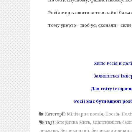
Росія мир втопити весь в лайні бажає
Тому уперто – щоб усі сконали – сили
Якщо Росія й дал
Залишиться імпер
Для світу історич
Росії має бути вщент роз
Категорії:
Мілітарна поезія
,
Поезія
,
Полі
Tags:
історична мить
,
адаптивність без
держави
,
Безпека нації
,
безпековий вимір