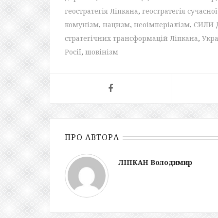
геостратегія Ліпкана
,
геостратегія сучасно
комунізм
,
нацизм
,
неоімперіалізм
,
СИЛИ 
стратегічних трансформацій Ліпкана
,
Укра
Росії
,
шовінізм
ПРО АВТОРА
ЛІПКАН Володимир