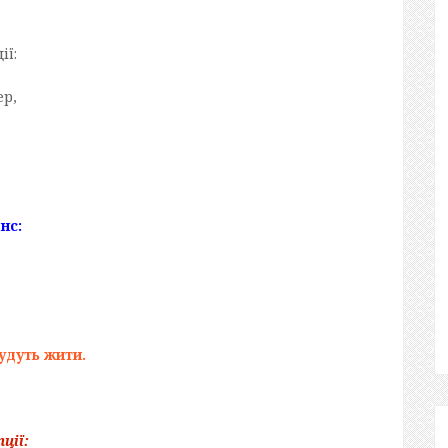
ії:
ер,
нс:
удуть жити.
пції
: