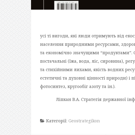
усі ті вигоди, які люди отримують від еко
населення природними ресурсами, здоро
та економічно значущими “продуктами”. 
постачальні (їжа, вода, ліс, сировина), ре
та стихійними лихами, якість водних ресур
естетичні та духовні цінності природи) і 
фотосинтез, кругообіг азоту та ін.).
Ліпкан В.А. Стратегія державної ін
Категорії:
Geostrategikon