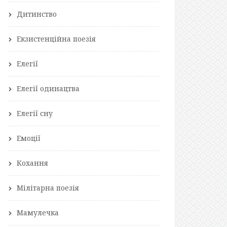
Дитинство
Екзистенційна поезія
Елегії
Елегії одинацтва
Елегії сну
Емоції
Кохання
Мілітарна поезія
Мамулечка