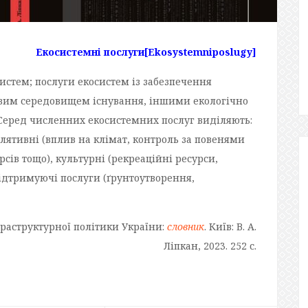
Екосистемні послуги
[Ekosystemniposlugy]
систем; послуги екосистем із забезпечення
вим середовищем існування, іншими екологічно
Серед численних екосистемних послуг виділяють:
гулятивні (вплив на клімат, контроль за повенями
сів тощо), культурні (рекреаційні ресурси,
підтримуючі послуги (ґрунтоутворення,
фраструктурної політики України:
словник
. Київ: В. А.
Ліпкан, 2023. 252 с.