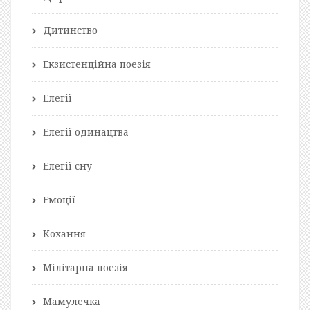
Дитинство
Екзистенційна поезія
Елегії
Елегії одинацтва
Елегії сну
Емоції
Кохання
Мілітарна поезія
Мамулечка