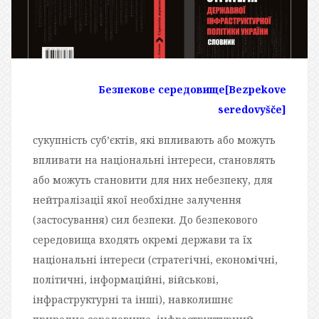
Безпекове середовище
[Bezpekove
seredovyšče]
сукупність суб’єктів, які впливають або можуть
впливати на національні інтереси, становлять
або можуть становити для них небезпеку, для
нейтралізації якої необхідне залучення
(застосування) сил безпеки. До безпекового
середовища входять окремі держави та їх
національні інтереси (стратегічні, економічні,
політичні, інформаційні, військові,
інфраструктурні та інші), навколишнє