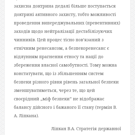
захисна доктрина дедалі більше поступається
доктрині активного захисту, тобто можливості
проведення випереджувальних (превентивних)
заходів щодо нейтралізації дестабілізуючих
чинників. Цей процес тісно пов’язаний з
етнічним ренесансом, а безпекоренесанс є
відлунням прагнення етносу та нації до
збереження власної самобутності. Тому можна
констатувати, що із збільшенням систем
безпеки різного рівня рівень загальної безпеки
зменшуватиметься, через те, що цей
своєрідний „міф безпеки” не відображає
балансу дійсного і бажаного її стану (термін В.
А. Ліпкана).
Ліпкан В.А. Стратегія державної