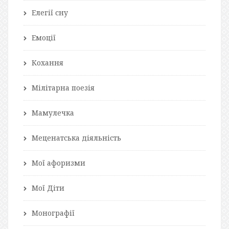
Елегії сну
Емоції
Кохання
Мілітарна поезія
Мамулечка
Меценатська діяльність
Мої афоризми
Мої Діти
Монографії