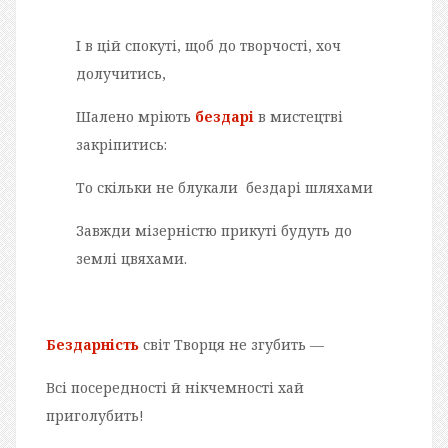
І в цій спокуті, щоб до творчості, хоч
долучитись,
Шалено мріють
бездарі
в мистецтві
закріпитись:
То скільки не блукали бездарі шляхами
Завжди мізерністю прикуті будуть до
землі цвяхами.
Бездарність
світ Творця не згубить —
Всі посередності й нікчемності хай
приголубить!