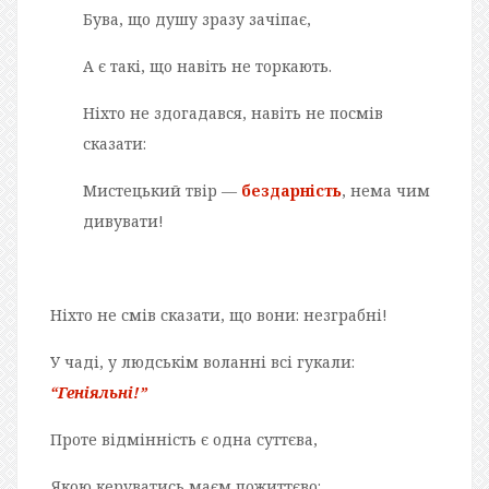
Бува, що душу зразу зачіпає,
А є такі, що навіть не торкають.
Ніхто не здогадався, навіть не посмів
сказати:
Мистецький твір —
бездарність
, нема чим
дивувати!
Ніхто не смів сказати, що вони: незграбні!
У чаді, у людськім воланні всі гукали:
“Геніяльні!”
Проте відмінність є одна суттєва,
Якою керуватись маєм пожиттєво: