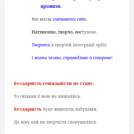
прожити.
Ми маєм
змінювати світ,
Натхненно, творчо,
пос
тупово.
Творити
в творчій інтеграції орбіт
І
жити чемно, справедливо й ґонорово
!
Бездарність
геніяльністю не стане,
То скільки б нею не пишались.
Бездарність
буде животіти лабухáми,
До віку хай на творчість спокушались.