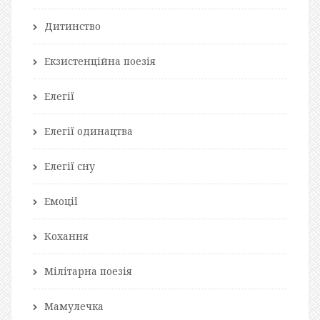
Дитинство
Екзистенційна поезія
Елегії
Елегії одинацтва
Елегії сну
Емоції
Кохання
Мілітарна поезія
Мамулечка