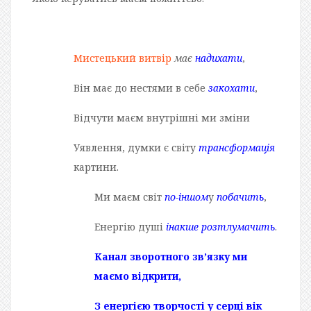
Мистецький витвір
має
надихати
,
Він має до нестями в себе
закохати
,
Відчути маєм внутрішні ми зміни
Уявлення, думки є світу
трансформація
картини.
Ми маєм світ
по-іншом
у
побачить
,
Енергію душі
інакше розтлумачить
.
Канал зворотного зв’язку ми
маємо відкрити,
З енергією творчості у серці вік