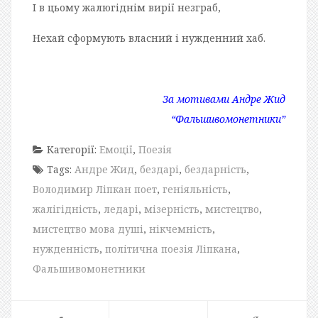
І в цьому жалюгіднім вирії незграб,
Нехай сформують власний і нужденний хаб.
За мотивами Андре Жид
“Фальшивомонетники”
Категорії:
Емоції
,
Поезія
Tags:
Андре Жид
,
бездарі
,
бездарність
,
Володимир Ліпкан поет
,
геніяльність
,
жалігідність
,
ледарі
,
мізерність
,
мистецтво
,
мистецтво мова душі
,
нікчемність
,
нужденність
,
політична поезія Ліпкана
,
Фальшивомонетники