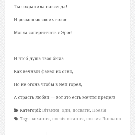
Ты сохранила навсегда!
И роскошью своих волос
Могла соперничать с Эрос!
И чтоб душа твоя была
Как вечный факел из огня,
Но не огонь чтобы в ней горел,
А страсть любви — вот это есть мечты предел!
Категорії:
Вітання, оди, посвяти
,
Поезія
Tags:
кохання
,
поезія вітання
,
поэзия Липкана