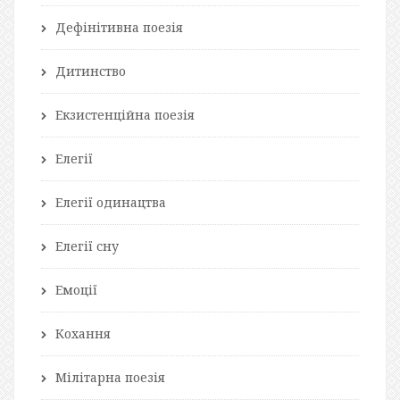
Дефінітивна поезія
Дитинство
Екзистенційна поезія
Елегії
Елегії одинацтва
Елегії сну
Емоції
Кохання
Мілітарна поезія