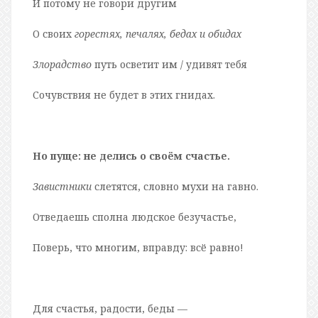
И потому не говори другим
О своих
горестях, печалях, бедах и обидах
Злорадство
путь осветит им / удивят тебя
Сочувствия не будет в этих гнидах.
Но пуще: не делись о своём счастье.
Завистники
слетятся, словно мухи на гавно.
Отведаешь сполна людское безучастье,
Поверь, что многим, вправду: всё равно!
Для счастья, радости, беды —