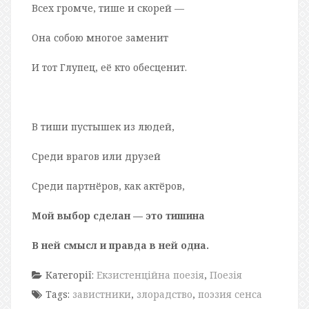
Всех громче, тише и скорей —
Она собою многое заменит
И тот Глупец, её кто обесценит.
В тиши пустышек из людей,
Среди врагов или друзей
Среди партнёров, как актёров,
Мой выбор сделан — это тишина
В ней смысл и правда в ней одна.
Категорії:
Екзистенційна поезія
,
Поезія
Tags:
завистники
,
злорадство
,
поэзия сенса