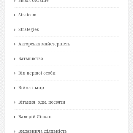
Smart Ukraine
Stratcom
Strategies
Акторська майстерність
Батьківство
Від першої особи
Війна і мир
Вітання, оди, посвяти
Валерій Ліпкан
Видавнича діяльність