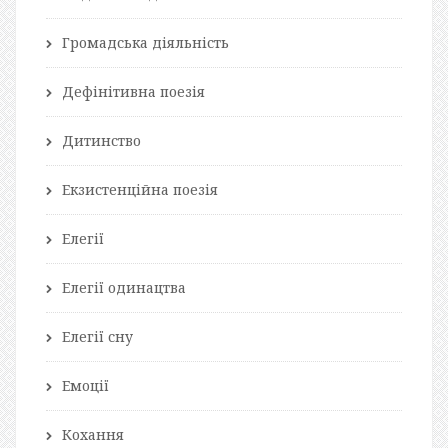
Громадська діяльність
Дефінітивна поезія
Дитинство
Екзистенційна поезія
Елегії
Елегії одинацтва
Елегії сну
Емоції
Кохання