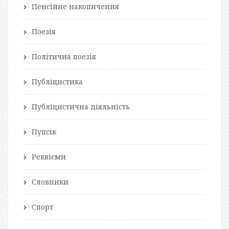
Пенсійне накопичення
Поезія
Політична поезія
Публіцистика
Публіцистична діяльність
Пупсік
Реквієми
Словники
Спорт