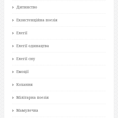
Дитинство
Екзистенційна поезія
Елегії
Елегії одинацтва
Елегії сну
Емоції
Кохання
Мілітарна поезія
Мамулечка