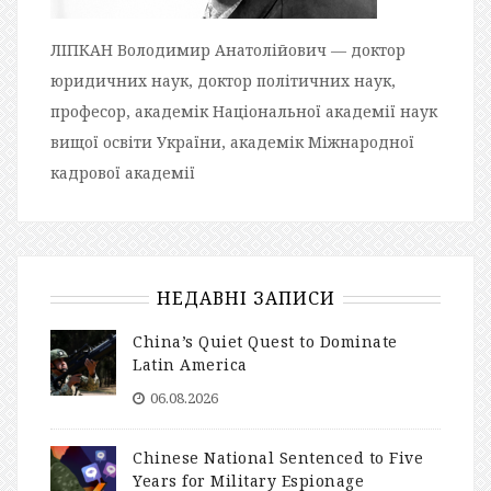
ЛІПКАН Володимир Анатолійович — доктор
юридичних наук, доктор політичних наук,
професор, академік Національної академії наук
вищої освіти України, академік Міжнародної
кадрової академії
НЕДАВНІ ЗАПИСИ
China’s Quiet Quest to Dominate
Latin America
06.08.2026
Chinese National Sentenced to Five
Years for Military Espionage