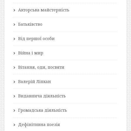
Акторська майстерність
Батьківство
Від першої особи
Війна і мир
Вітання, оди, посвяти
Валерій Ліпкан
Видавнича діяльність
Громадська діяльність
Дефінітивна поезія