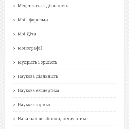
Меценатська діяльність
Мої афоризми
Мої Діти
Монографії
Мудрість і зрілість
Наукова діяльність
Наукова експертиза
Наукова лірика
Начальні посібники, підручники