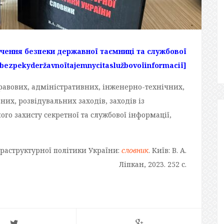
чення безпеки державної таємниці та службової
bezpekyderžavnoїtajemnycitaslužbovoїinformaciї]
авових, адміністративних, інженерно-технічних,
их, розвідувальних заходів, заходів із
го захисту секретної та службової інформації,
фраструктурної політики України:
словник
. Київ: В. А.
Ліпкан, 2023. 252 с.