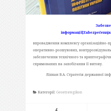
Забезпе
інформації
[Zabezpečennja
впровадження комплексу організаційно-пр
оперативно-розшукових, контррозвідувальн
забезпечення технічного та криптографічно
спрямованих на запобігання її витоку.
Ліпкан В.А. Стратегія державної ін
Категорії:
Geostrategikon