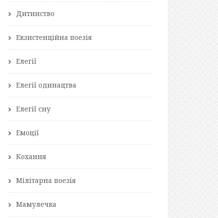
Дитинство
Екзистенційна поезія
Елегії
Елегії одинацтва
Елегії сну
Емоції
Кохання
Мілітарна поезія
Мамулечка