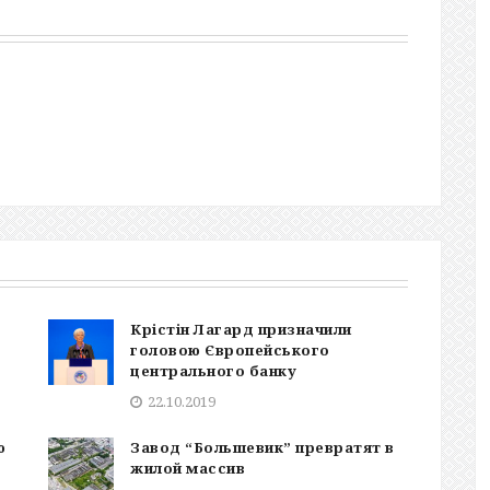
Крістін Лагард призначили
головою Європейського
центрального банку
22.10.2019
ю
Завод “Большевик” превратят в
жилой массив