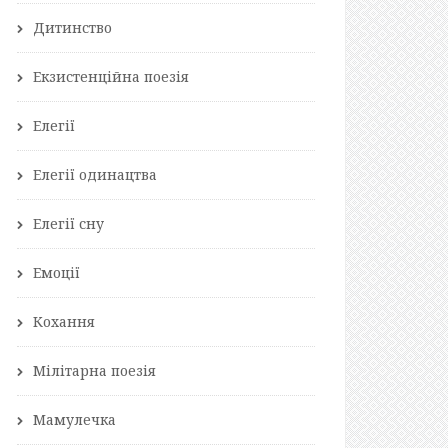
Дитинство
Екзистенційна поезія
Елегії
Елегії одинацтва
Елегії сну
Емоції
Кохання
Мілітарна поезія
Мамулечка