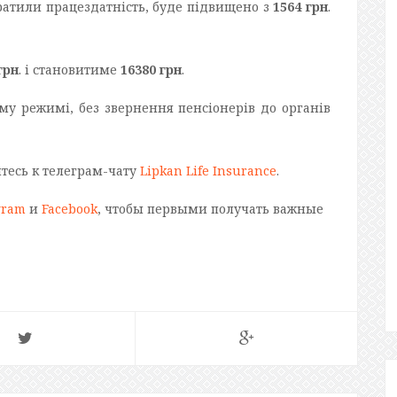
втратили працездатність, буде підвищено з
1564 грн
.
грн
. і становитиме
16380 грн
.
му режимі, без звернення пенсіонерів до органів
йтесь к телеграм-чату
Lipkan Life Insurance
.
gram
и
Facebook
, чтобы первыми получать важные