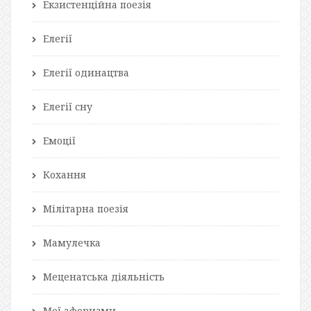
Екзистенційна поезія
Елегії
Елегії одинацтва
Елегії сну
Емоції
Кохання
Мілітарна поезія
Мамулечка
Меценатська діяльність
Мої афоризми