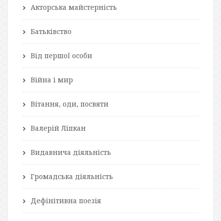
Акторська майстерність
Батьківство
Від першої особи
Війна і мир
Вітання, оди, посвяти
Валерій Ліпкан
Видавнича діяльність
Громадська діяльність
Дефінітивна поезія