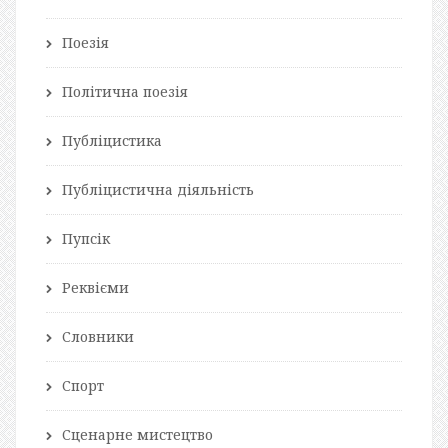
Поезія
Політична поезія
Публіцистика
Публіцистична діяльність
Пупсік
Реквієми
Словники
Спорт
Сценарне мистецтво