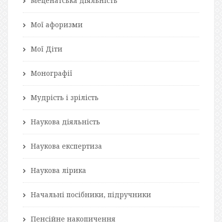
Меценатська діяльність
Мої афоризми
Мої Діти
Монографії
Мудрість і зрілість
Наукова діяльність
Наукова експертиза
Наукова лірика
Начальні посібники, підручники
Пенсійне накопичення