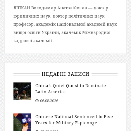
ЛІПКАН Володимир Анатолійович — доктор
юридичних наук, доктор політичних наук,
професор, академік Національної академії наук
вищої освіти України, академік Міжнародної
кадрової академії
НЕДАВНІ ЗАПИСИ
China’s Quiet Quest to Dominate
Latin America
06.08.2026
Chinese National Sentenced to Five
Years for Military Espionage