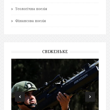
Теологічна поезія
Фінансова поезія
СВІЖЕНЬКЕ