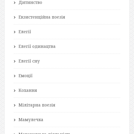
Дитинство
Екзистенційна поезія
Елегії
Елегії одинацтва
Елегії сну
Емоції
Кохання
Мілітарна поезія
Мамулечка