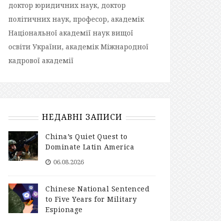
доктор юридичних наук, доктор
політичних наук, професор, академік
Національної академії наук вищої
освіти України, академік Міжнародної
кадрової академії
НЕДАВНІ ЗАПИСИ
China’s Quiet Quest to
Dominate Latin America
06.08.2026
Chinese National Sentenced
to Five Years for Military
Espionage