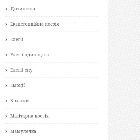
Дитинство
Екзистенційна поезія
Елегії
Елегії одинацтва
Елегії сну
Емоції
Кохання
Мілітарна поезія
Мамулечка