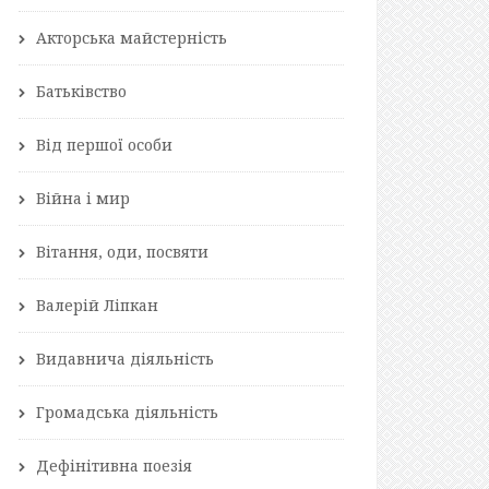
Акторська майстерність
Батьківство
Від першої особи
Війна і мир
Вітання, оди, посвяти
Валерій Ліпкан
Видавнича діяльність
Громадська діяльність
Дефінітивна поезія