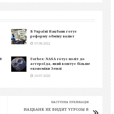
В Україні Нацбанк готує
реформу обміну валют
07.08.2022
0
Forbes: NASA готує політ до
астероїда, який коштує більше
економіки Землі
10.07.2020
НАСТУПНА ПУБЛІКАЦІЯ
НАЦБАНК НЕ ВИДИТ УГРОЗЫ В
-