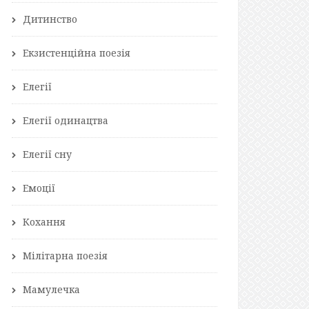
Дитинство
Екзистенційна поезія
Елегії
Елегії одинацтва
Елегії сну
Емоції
Кохання
Мілітарна поезія
Мамулечка