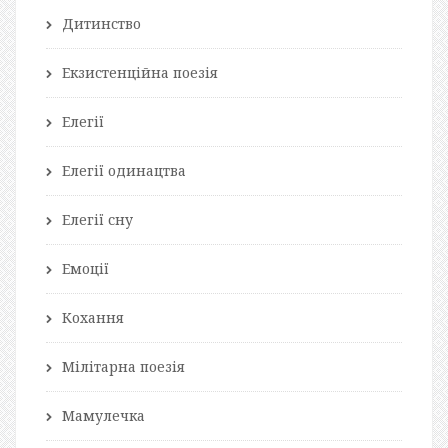
Дитинство
Екзистенційна поезія
Елегії
Елегії одинацтва
Елегії сну
Емоції
Кохання
Мілітарна поезія
Мамулечка