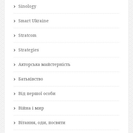
Sinology
Smart Ukraine
Stratcom
Strategies
Акторська майстерність
Батьківство
Від першої особи
Війна і мир
Вітання, оди, посвяти