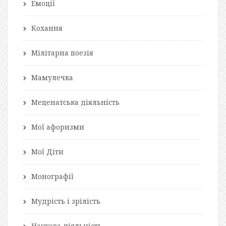
Емоції
Кохання
Мілітарна поезія
Мамулечка
Меценатська діяльність
Мої афоризми
Мої Діти
Монографії
Мудрість і зрілість
Наукова діяльність