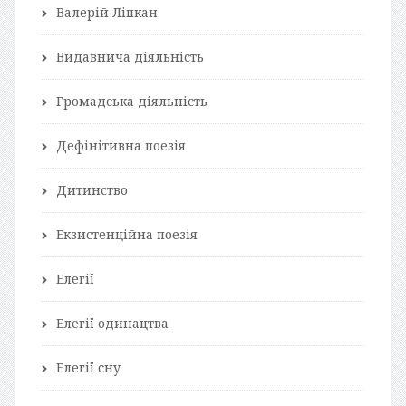
Валерій Ліпкан
Видавнича діяльність
Громадська діяльність
Дефінітивна поезія
Дитинство
Екзистенційна поезія
Елегії
Елегії одинацтва
Елегії сну