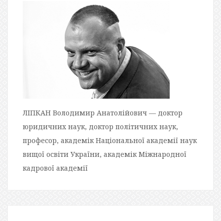
ЛІПКАН Володимир Анатолійович — доктор
юридичних наук, доктор політичних наук,
професор, академік Національної академії наук
вищої освіти України, академік Міжнародної
кадрової академії