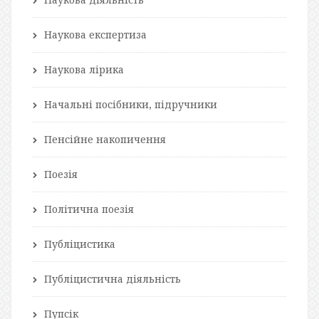
Наукова експертиза
Наукова лірика
Начальні посібники, підручники
Пенсійне накопичення
Поезія
Політична поезія
Публіцистика
Публіцистична діяльність
Пупсік