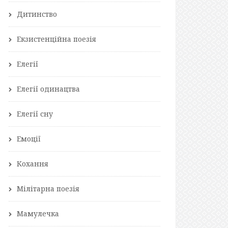
Дитинство
Екзистенційна поезія
Елегії
Елегії одинацтва
Елегії сну
Емоції
Кохання
Мілітарна поезія
Мамулечка