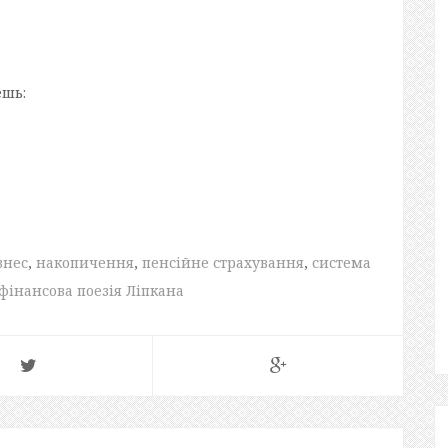
ешь:
знес
,
накопичення
,
пенсійне страхування
,
система
фінансова поезія Ліпкана