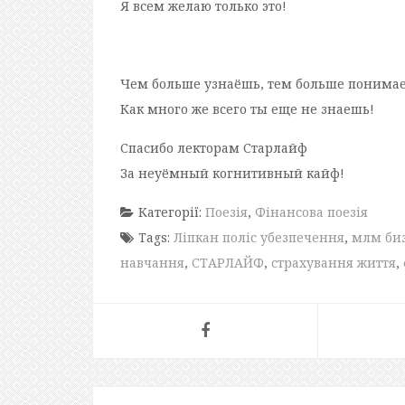
Я всем желаю только это!
Чем больше узнаёшь, тем больше понима
Как много же всего ты еще не знаешь!
Спасибо лекторам Старлайф
За неуёмный когнитивный кайф!
Категорії:
Поезія
,
Фінансова поезія
Tags:
Ліпкан поліс убезпечення
,
млм би
навчання
,
СТАРЛАЙФ
,
страхування життя
,