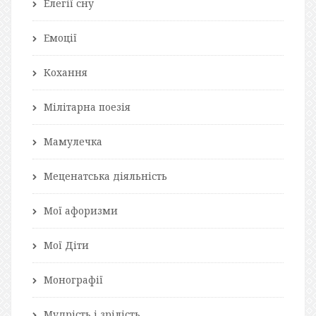
Елегії сну
Емоції
Кохання
Мілітарна поезія
Мамулечка
Меценатська діяльність
Мої афоризми
Мої Діти
Монографії
Мудрість і зрілість