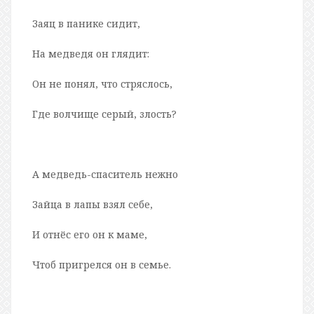
Заяц в панике сидит,
На медведя он глядит:
Он не понял, что стряслось,
Где волчище серый, злость?
А медведь-спаситель нежно
Зайца в лапы взял себе,
И отнёс его он к маме,
Чтоб пригрелся он в семье.