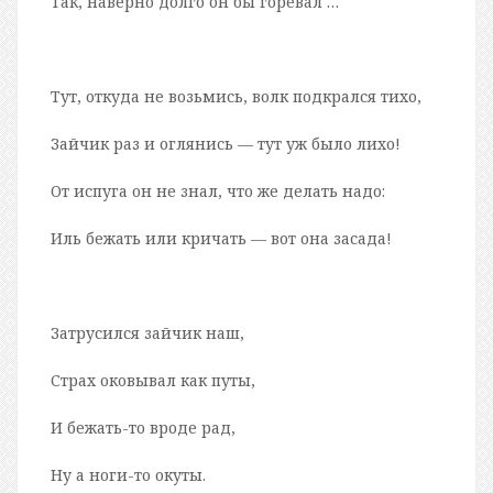
Так, наверно долго он бы горевал …
Тут, откуда не возьмись, волк подкрался тихо,
Зайчик раз и оглянись — тут уж было лихо!
От испуга он не знал, что же делать надо:
Иль бежать или кричать — вот она засада!
Затрусился зайчик наш,
Страх оковывал как путы,
И бежать-то вроде рад,
Ну а ноги-то окуты.