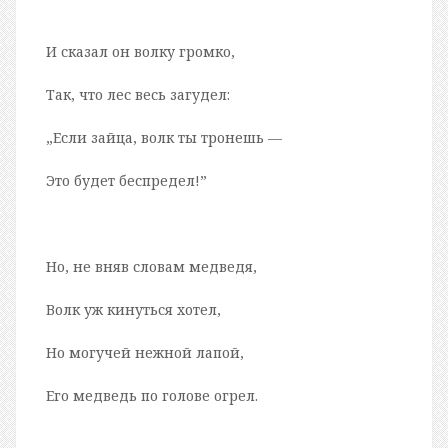
И сказал он волку громко,
Так, что лес весь загудел:
„Если зайца, волк ты тронешь —
Это будет беспредел!”
Но, не вняв словам медведя,
Волк уж кинуться хотел,
Но могучей нежной лапой,
Его медведь по голове огрел.