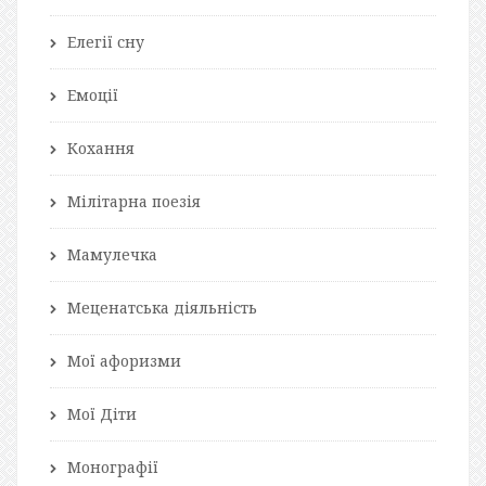
Елегії сну
Емоції
Кохання
Мілітарна поезія
Мамулечка
Меценатська діяльність
Мої афоризми
Мої Діти
Монографії