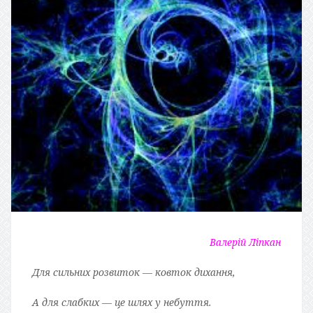
Валерій Ліпкан
Для сильних розвиток — ковток дихання,
А для слабких — це шлях у небуття.