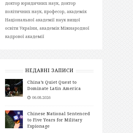
доктор юридичних наук, доктор
політичних наук, професор, академік
Національної академії наук вищої
освіти України, академік Міжнародної
кадрової академії
НЕДАВНІ ЗАПИСИ
China’s Quiet Quest to
Dominate Latin America
06.08.2026
Chinese National Sentenced
to Five Years for Military
Espionage