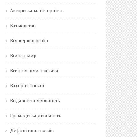
Акторська майстерність
Батьківство
Від першої особи
Війна і мир
Вітання, оди, посвяти
Валерій Ліпкан
Видавнича діяльність
Громадська діяльність
Дефінітивна поезія