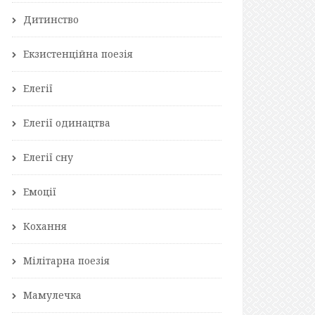
Дитинство
Екзистенційна поезія
Елегії
Елегії одинацтва
Елегії сну
Емоції
Кохання
Мілітарна поезія
Мамулечка