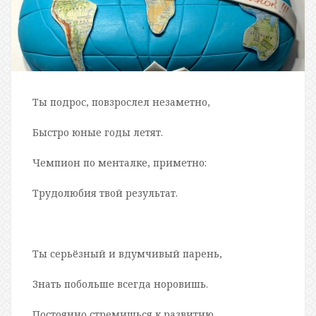
Ты подрос, повзрослел незаметно,
Быстро юные годы летят.
Чемпион по менталке, приметно:
Трудолюбия твой результат.
Ты серьёзный и вдумчивый парень,
Знать побольше всегда норовишь.
Постоянно стремишься к развитию,