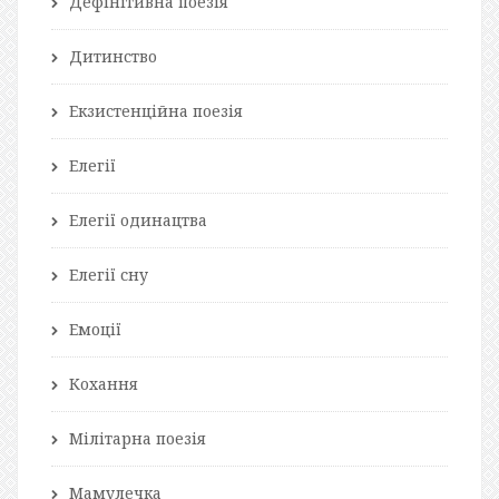
Дефінітивна поезія
Дитинство
Екзистенційна поезія
Елегії
Елегії одинацтва
Елегії сну
Емоції
Кохання
Мілітарна поезія
Мамулечка