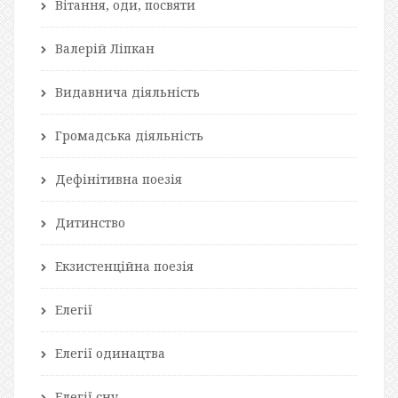
Вітання, оди, посвяти
Валерій Ліпкан
Видавнича діяльність
Громадська діяльність
Дефінітивна поезія
Дитинство
Екзистенційна поезія
Елегії
Елегії одинацтва
Елегії сну