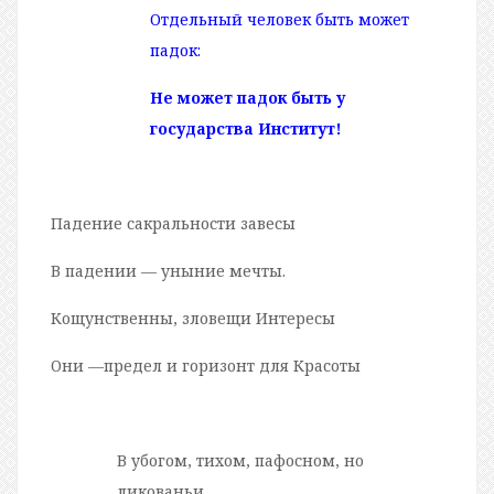
Отдельный человек быть может
падок:
Не может падок быть у
государства Институт!
Падение сакральности завесы
В падении — уныние мечты.
Кощунственны, зловещи Интересы
Они —предел и горизонт для Красоты
В убогом, тихом, пафосном, но
ликованьи,