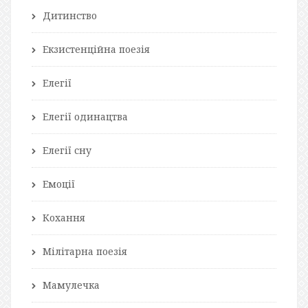
Дитинство
Екзистенційна поезія
Елегії
Елегії одинацтва
Елегії сну
Емоції
Кохання
Мілітарна поезія
Мамулечка