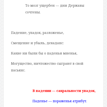
То мозг ущербен — дни Державы
сочтены.
Падение, упадок, разложенье,
Смещение и убыль, декаданс:
Какие ни были бы о паденьи мненья,
Могущество, ничтожество сыграют в свой
пасьянс.
В падении — сакральности упадок,
Паденье — пораженья атрибут.