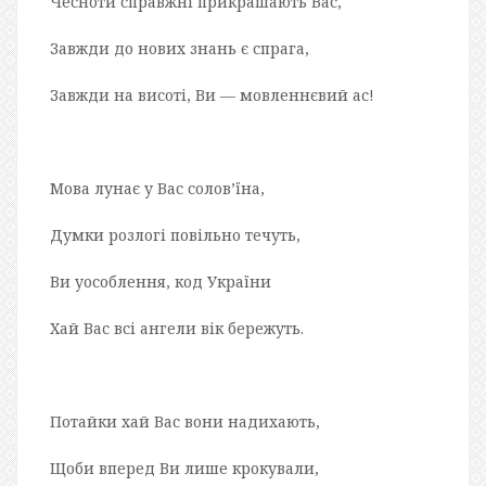
Чесноти справжні прикрашають Вас,
Завжди до нових знань є спрага,
Завжди на висоті, Ви — мовленнєвий ас!
Мова лунає у Вас солов’їна,
Думки розлогі повільно течуть,
Ви уособлення, код України
Хай Вас всі ангели вік бережуть.
Потайки хай Вас вони надихають,
Щоби вперед Ви лише крокували,