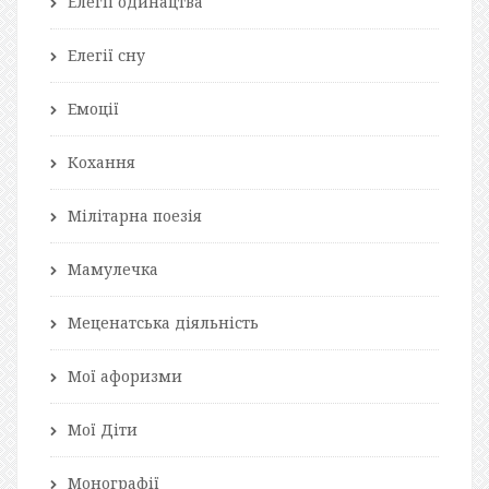
Елегії одинацтва
Елегії сну
Емоції
Кохання
Мілітарна поезія
Мамулечка
Меценатська діяльність
Мої афоризми
Мої Діти
Монографії