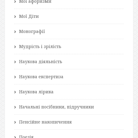
Мої афоризми
Мої Діти
Монографії
Мудрість і зрілість
Наукова діяльність
Наукова експертиза
Наукова лірика
Начальні посібники, підручники
Пенсійне накопичення
Поезія