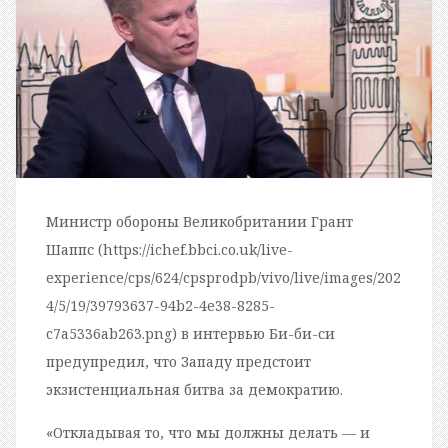
Министр обороны Великобритании Грант
Шаппс (https://ichef.bbci.co.uk/live-
experience/cps/624/cpsprodpb/vivo/live/images/202
4/5/19/39793637-94b2-4e38-8285-
c7a5336ab263.png) в интервью Би-би-си
предупредил, что Западу предстоит
экзистенциальная битва за демократию.
«Откладывая то, что мы должны делать — и