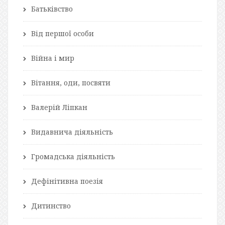
Батьківство
Від першої особи
Війна і мир
Вітання, оди, посвяти
Валерій Ліпкан
Видавнича діяльність
Громадська діяльність
Дефінітивна поезія
Дитинство