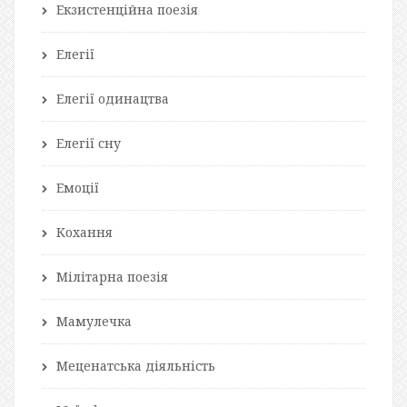
Екзистенційна поезія
Елегії
Елегії одинацтва
Елегії сну
Емоції
Кохання
Мілітарна поезія
Мамулечка
Меценатська діяльність