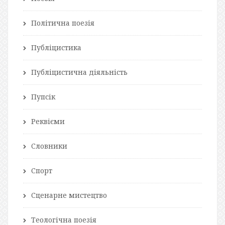
Політична поезія
Публіцистика
Публіцистична діяльність
Пупсік
Реквієми
Словники
Спорт
Сценарне мистецтво
Теологічна поезія