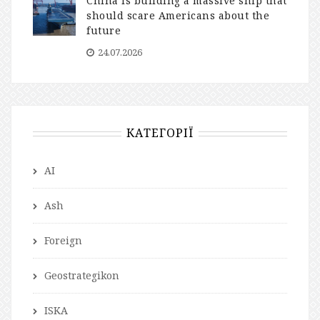
China is building a massive ship that
should scare Americans about the
future
24.07.2026
КАТЕГОРІЇ
AI
Ash
Foreign
Geostrategikon
ISKA