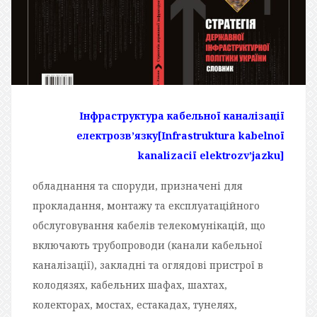
Інфраструктура кабельної каналізації
електрозв’язку
[Infrastruktura kabelnoї
kanalizaciї elektrozv’jazku]
обладнання та споруди, призначені для
прокладання, монтажу та експлуатаційного
обслуговування кабелів телекомунікацій, що
включають трубопроводи (канали кабельної
каналізації), закладні та оглядові пристрої в
колодязях, кабельних шафах, шахтах,
колекторах, мостах, естакадах, тунелях,