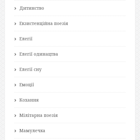
Дитинство
Екзистенційна поезія
Елегії
Елегії одинацтва
Елегії сну
Емоції
Кохання
Мілітарна поезія
Мамулечка