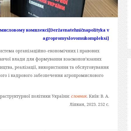
омисловому комплексі
[Deržavnatehničnapolityka v
agropromyslovomukompleksi]
истема організаційно-економічних і правових
навчої влади для формування взаємопов’язаних
ицтва, реалізації, використання та обслуговування
ного і кадрового забезпечення агропромислового
фраструктурної політики України:
словник
. Київ: В. А.
Ліпкан, 2023. 252 с.