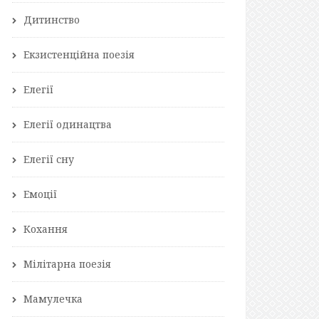
Дитинство
Екзистенційна поезія
Елегії
Елегії одинацтва
Елегії сну
Емоції
Кохання
Мілітарна поезія
Мамулечка