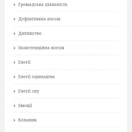
Громадська діяльність
Дефінітивна поезія
Дитинство
Екзистенційна поезія
Елегії
Елегії одинацтва
Елегії сну
Емоції
Кохання