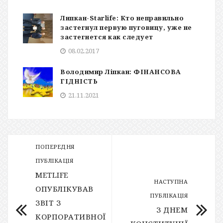
Липкан-Starlife: Кто неправильно
застегнул первую пуговицу, уже не
застегнется как следует
08.02.2017
Володимир Ліпкан: ФІНАНСОВА
ГІДНІСТЬ
21.11.2021
ПОПЕРЕДНЯ
ПУБЛІКАЦІЯ
METLIFE
НАСТУПНА
ОПУБЛІКУВАВ
ПУБЛІКАЦІЯ
ЗВІТ З
З ДНЕМ
КОРПОРАТИВНОЇ