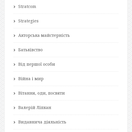
Stratcom
Strategies
Акторська майстерність
Батьківство
Від першої особи
Війна і мир
Вітання, оди, посвяти
Валерій Ліпкан
Видавнича діяльність