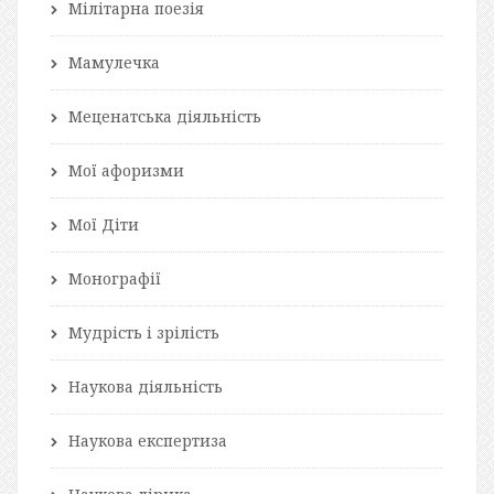
Мілітарна поезія
Мамулечка
Меценатська діяльність
Мої афоризми
Мої Діти
Монографії
Мудрість і зрілість
Наукова діяльність
Наукова експертиза