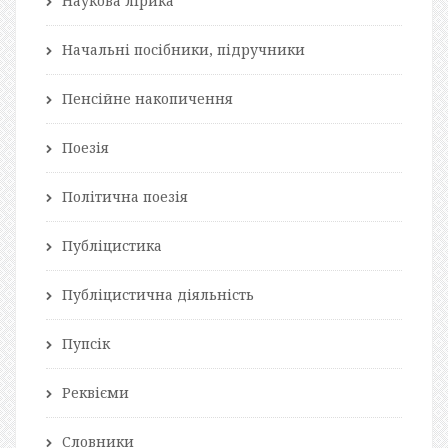
Наукова лірика
Начальні посібники, підручники
Пенсійне накопичення
Поезія
Політична поезія
Публіцистика
Публіцистична діяльність
Пупсік
Реквієми
Словники