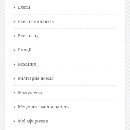
Елегії
Елегії одинацтва
Елегії сну
Емоції
Кохання
Мілітарна поезія
Мамулечка
Меценатська діяльність
Мої афоризми