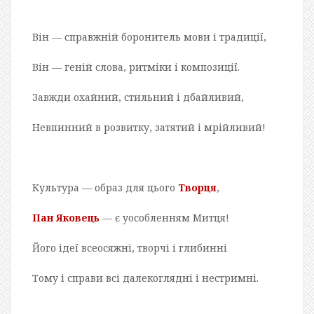
Він — справжній боронитель мови і традиції,
Він — геній слова, ритміки і композиції.
Завжди охайний, стильний і дбайливий,
Невпинний в розвитку, затятий і мрійливий!
Культура — образ для цього
Творця
,
Пан Яковець
— є уособленням Митця!
Його ідеї всеосяжні, творчі і глибинні
Тому і справи всі далекоглядні і нестримні.