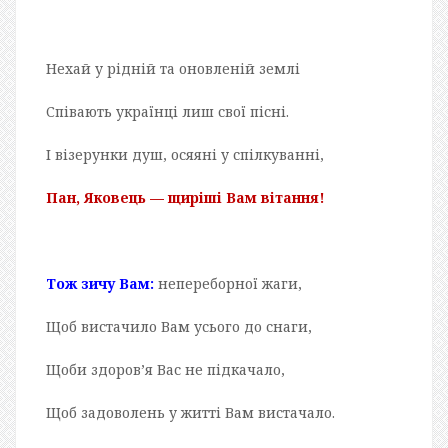
Нехай у рідній та оновленій землі
Співають українці лиш свої пісні.
І візерунки душ, осяяні у спілкуванні,
Пан, Яковець — щиріші Вам вітання!
Тож зичу Вам:
непереборної жаги,
Щоб вистачило Вам усього до снаги,
Щоби здоров’я Вас не підкачало,
Щоб задоволень у житті Вам вистачало.