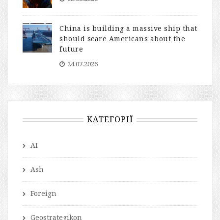
China is building a massive ship that
should scare Americans about the
future
24.07.2026
КАТЕГОРІЇ
AI
Ash
Foreign
Geostrategikon