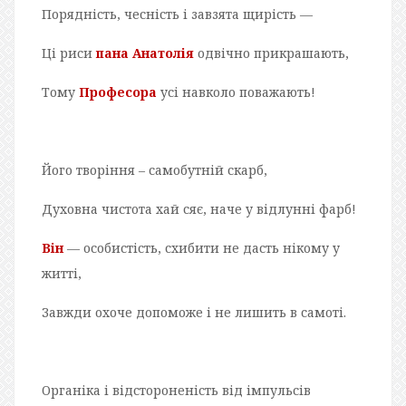
Порядність, чесність і завзята щирість —
Ці риси
пана Анатолія
одвічно прикрашають,
Тому
Професора
усі навколо поважають!
Його творіння – самобутній скарб,
Духовна чистота хай сяє, наче у відлунні фарб!
Він
— особистість, схибити не дасть нікому у
житті,
Завжди охоче допоможе і не лишить в самоті.
Органіка і відстороненість від імпульсів