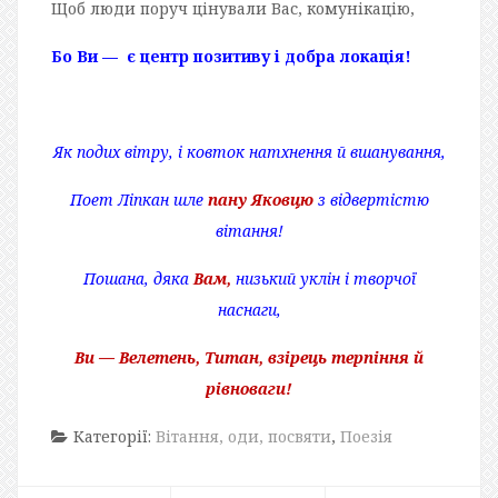
Щоб люди поруч цінували Вас, комунікацію,
Бо Ви — є центр позитиву і добра локація!
Як подих вітру, і ковток натхнення й вшанування,
Поет Ліпкан шле
пану Яковцю
з відвертістю
вітання!
Пошана, дяка
Вам,
низький уклін і творчої
наснаги,
Ви — Велетень, Титан, взірець терпіння й
рівноваги!
Категорії:
Вітання, оди, посвяти
,
Поезія