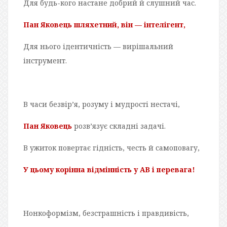
Для будь-кого настане добрий й слушний час.
Пан Яковець шляхетний, він — інтелігент,
Для нього ідентичність — вирішальний
інструмент.
В часи безвір’я, розуму і мудрості нестачі,
Пан Яковець
розв’язує складні задачі.
В ужиток повертає гідність, честь й самоповагу,
У цьому корінна відмінність у АВ і перевага!
Нонкоформізм, безстрашність і правдивість,