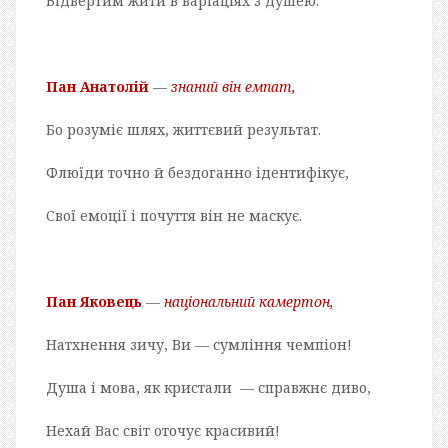
Відвертим жити в варіаціях з душею.
Пан
Анатолій
—
знаний він емпат,
Бо розуміє шлях, життєвий результат.
Флюїди точно й бездоганно ідентифікує,
Свої емоції і почуття він не маскує.
Пан Яковець
—
національний камертон,
Натхнення зичу, Ви — сумління чемпіон!
Душа і мова, як кристали — справжнє диво,
Нехай Вас світ оточує красивий!