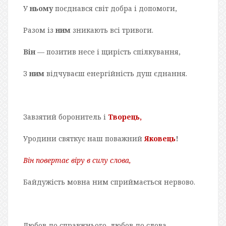
У
ньому
поєднався світ добра і допомоги,
Разом із
ним
зникають всі тривоги.
Він
— позитив несе і щирість спілкування,
З
ним
відчуваєш енергійність душ єднання.
Завзятий боронитель і
Творець,
Уродини святкує наш поважний
Яковець
!
Він повертає віру в силу слова,
Байдужість мовна ним сприймається нервово.
Любов до справжнього, любов до слова,