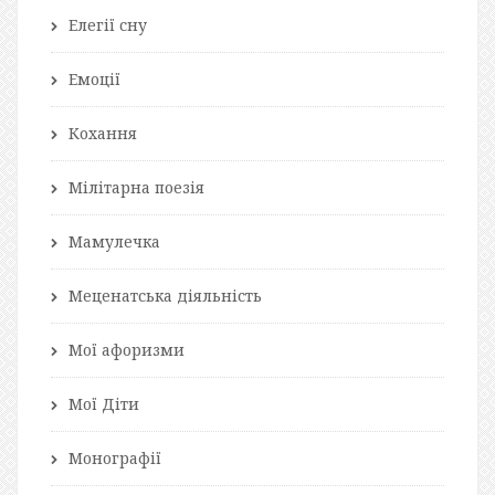
Елегії сну
Емоції
Кохання
Мілітарна поезія
Мамулечка
Меценатська діяльність
Мої афоризми
Мої Діти
Монографії