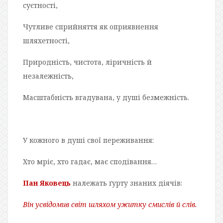
суєтності,
Чутливе сприйняття як оприявнення
шляхетності,
Природність, чистота, ліричність й
незалежність,
Масштабність вгадувана, у душі безмежність.
У кожного в душі свої переживання:
Хто мріє, хто гадає, має сподівання…
Пан Яковець
належать ґурту знаних діячів:
Він усвідомив світ шляхом ужитку смислів й слів.