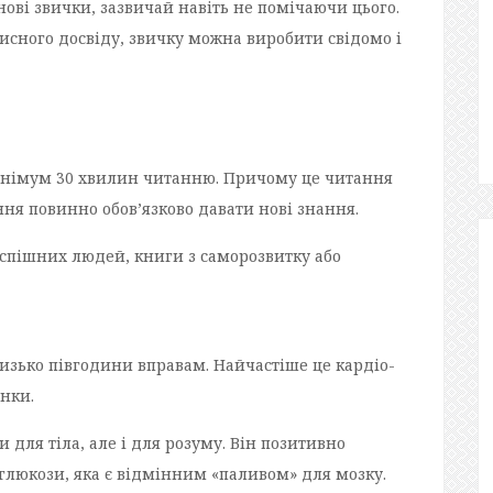
нові звички, зазвичай навіть не помічаючи цього.
исного досвіду, звичку можна виробити свідомо і
інімум 30 хвилин читанню. Причому це читання
ння повинно обов’язково давати нові знання.
 успішних людей, книги з саморозвитку або
изько півгодини вправам. Найчастіше це кардіо-
янки.
для тіла, але і для розуму. Він позитивно
глюкози, яка є відмінним «паливом» для мозку.