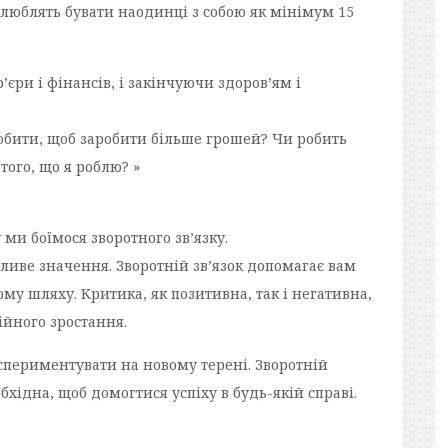
и люблять бувати наодинці з собою як мінімум 15
єри і фінансів, і закінчуючи здоров’ям і
робити, щоб заробити більше грошей? Чи робить
ого, що я роблю? »
ми боїмося зворотного зв’язку.
иве значення. Зворотній зв’язок допомагає вам
му шляху. Критика, як позитивна, так і негативна,
йного зростання.
кспериментувати на новому терені. Зворотній
бхідна, щоб домогтися успіху в будь-якій справі.