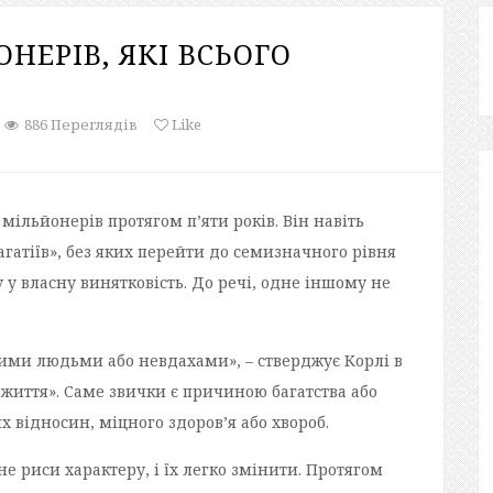
НЕРІВ, ЯКІ ВСЬОГО
886 Переглядів
Like
мільйонерів протягом п’яти років. Він навіть
гатіїв», без яких перейти до семизначного рівня
 у власну винятковість. До речі, одне іншому не
ими людьми або невдахами», – стверджує Корлі в
є життя». Саме звички є причиною багатства або
х відносин, міцного здоров’я або хвороб.
не риси характеру, і їх легко змінити. Протягом