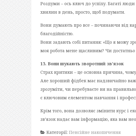
Роздуми – ось ключ до успіху. Багаті люд
хвилин в день, просто, щоб подумати.
Вони думають про все – починаючи від кар’
благодійністю.
Вони задають собі питання: «Що я можу з
моя робота мене щасливим? Чи достатньо т
13. Вони шукають зворотний зв’язок
Страх критики – це основна причина, чому 
Але хороший фідбек має надзвичайно важл
зрозуміти, чи перебуваєте ви на правильно
є ключовим елементом навчання і професі
Крім того, вона дозволяє змінити курс і е
зв’язок надає вам інформацію, яка вам нео
Категорії:
Пенсійне накопичення