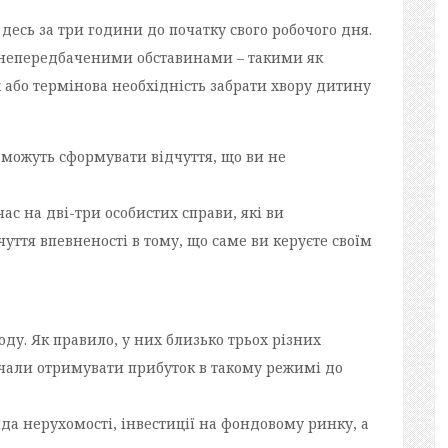
есь за три години до початку свого робочого дня.
 з непередбаченими обставинами – такими як
х або термінова необхідність забрати хвору дитину
 можуть сформувати відчуття, що ви не
час на дві-три особистих справи, які ви
чуття впевненості в тому, що саме ви керуєте своїм
ду. Як правило, у них близько трьох різних
очали отримувати прибуток в такому режимі до
да нерухомості, інвестиції на фондовому ринку, а