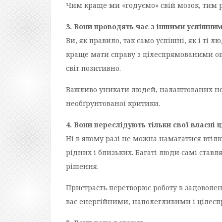
Чим краще ми «годуємо» свій мозок, тим
3. Вони проводять час з іншими успішн
Ви, як правило, так само успішні, як і ті л
краще мати справу з цілеспрямованими опт
світ позитивно.
Важливо уникати людей, налаштованих нег
необґрунтованої критики.
4. Вони переслідують тільки свої власні ц
Ні в якому разі не можна намагатися втіл
рідних і близьких. Багаті люди самі ставл
рішення.
Пристрасть перетворює роботу в задоволе
вас енергійними, наполегливими і цілес