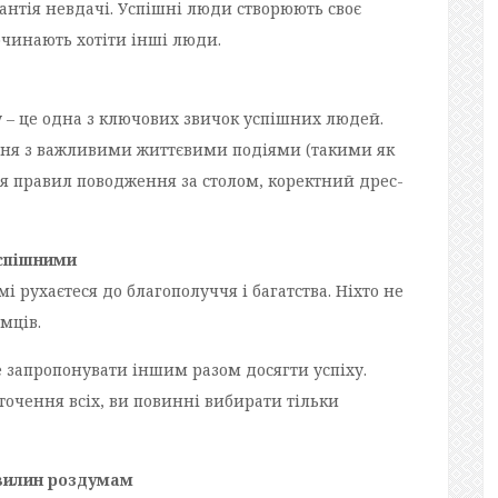
рантія невдачі. Успішні люди створюють своє
очинають хотіти інші люди.
– це одна з ключових звичок успішних людей.
ння з важливими життєвими подіями (такими як
я правил поводження за столом, коректний дрес-
успішними
 рухаєтеся до благополуччя і багатства. Ніхто не
мців.
 запропонувати іншим разом досягти успіху.
точення всіх, ви повинні вибирати тільки
хвилин роздумам