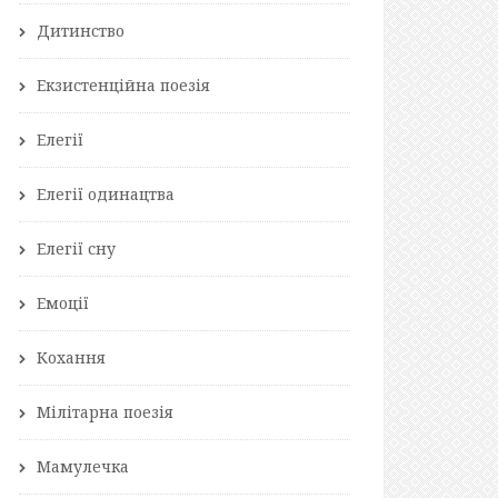
Дитинство
Екзистенційна поезія
Елегії
Елегії одинацтва
Елегії сну
Емоції
Кохання
Мілітарна поезія
Мамулечка