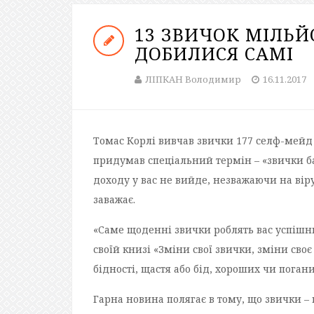
13 ЗВИЧОК МІЛЬЙО
ДОБИЛИСЯ САМІ
ЛІПКАН Володимир
16.11.2017
Томас Корлі вивчав звички 177 селф-мейд 
придумав спеціальний термін – «звички ба
доходу у вас не вийде, незважаючи на віру
заважає.
«Саме щоденні звички роблять вас успішн
своїй книзі «Зміни свої звички, зміни сво
бідності, щастя або бід, хороших чи погани
Гарна новина полягає в тому, що звички – 