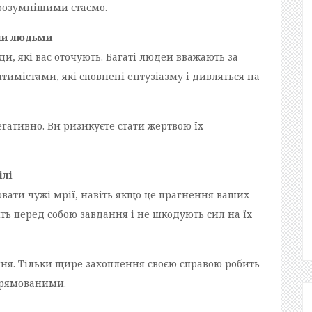
 розумнішими стаємо.
ими людьми
юди, які вас оточують. Багаті людей вважають за
имістами, які сповнені ентузіазму і дивляться на
ативно. Ви ризикуєте стати жертвою їх
ілі
ювати чужі мрії, навіть якщо це прагнення ваших
ять перед собою завдання і не шкодують сил на їх
ння. Тільки щире захоплення своєю справою робить
прямованими.