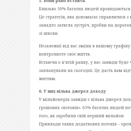
5. Вони рано встають
Близько 50% багатих людей прокидаються д
Це стратегія, яка допомагає справлятися
занадто затягла зустріч, пробки на дорога
зі школи.
Незалежні від вас зміни в вашому графіку
контролюєте своє життя.
Встаючи о п’ятій ранку, у вас завжди буде 
запланували на сьогодні. Це дасть вам від
життям.
6. У них кілька джерел доходу
У мільйонерів завжди є кілька джерел дохо
грошових «потоків». 65% багатих людей п
того, як заробили свій перший мільйон.
Приклади таких додаткових потоків – орен