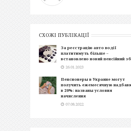
СХОЖІ ПУБЛІКАЦІЇ
За реєстрацію авто водії
платитимуть більше –
встановлено новий пенсійний зб
26.01.2023
Пенсионеры в Украине могут
получить ежемесячную надбав
в 20%: названы условия
начисления
07.08.2022