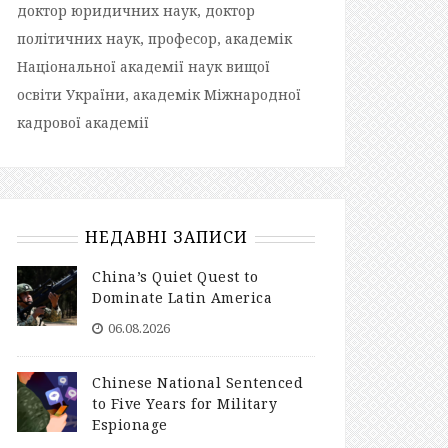
доктор юридичних наук, доктор
політичних наук, професор, академік
Національної академії наук вищої
освіти України, академік Міжнародної
кадрової академії
НЕДАВНІ ЗАПИСИ
China’s Quiet Quest to
Dominate Latin America
06.08.2026
Chinese National Sentenced
to Five Years for Military
Espionage