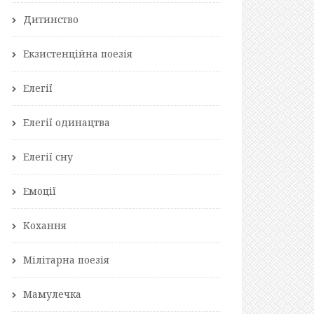
Дитинство
Екзистенційна поезія
Елегії
Елегії одинацтва
Елегії сну
Емоції
Кохання
Мілітарна поезія
Мамулечка