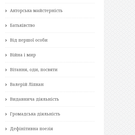
Акторська майстерність
Батьківство
Від першої особи
Війна і мир
Вітання, оди, посвяти
Валерій Ліпкан
Видавнича діяльність
Громадська діяльність
Дефінітивна поезія