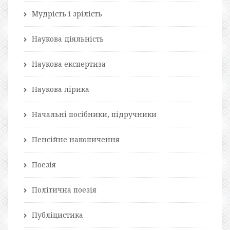
Мудрість і зрілість
Наукова діяльність
Наукова експертиза
Наукова лірика
Начальні посібники, підручники
Пенсійне накопичення
Поезія
Політична поезія
Публіцистика