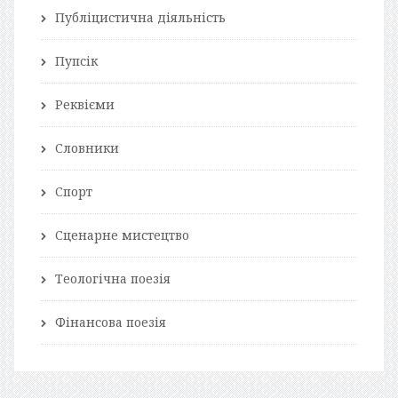
Публіцистична діяльність
Пупсік
Реквієми
Словники
Спорт
Сценарне мистецтво
Теологічна поезія
Фінансова поезія