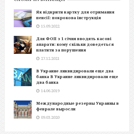
Як відкрити картку для отримання
пенсії: покрокова інструкція
15.09.2022
Для ФОП з 1 січня вводять касові
апарати: кому скільки доведеться
платити за порушення
27.12.2021
В Украине ликвидировали еще два
банка В Украине ликвидировали еще
два банка
14.06.2019
Международные резервы Украины в
феврале выросли
09.03.2020