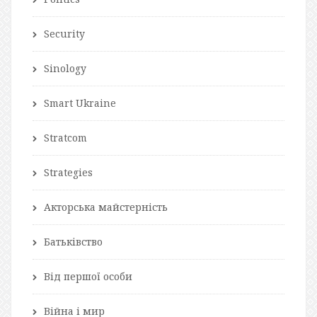
Security
Sinology
Smart Ukraine
Stratcom
Strategies
Акторська майстерність
Батьківство
Від першої особи
Війна і мир