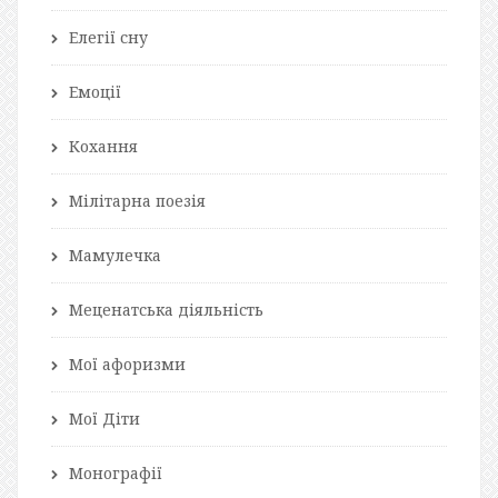
Елегії сну
Емоції
Кохання
Мілітарна поезія
Мамулечка
Меценатська діяльність
Мої афоризми
Мої Діти
Монографії