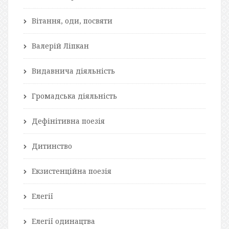
Вітання, оди, посвяти
Валерій Ліпкан
Видавнича діяльність
Громадська діяльність
Дефінітивна поезія
Дитинство
Екзистенційна поезія
Елегії
Елегії одинацтва