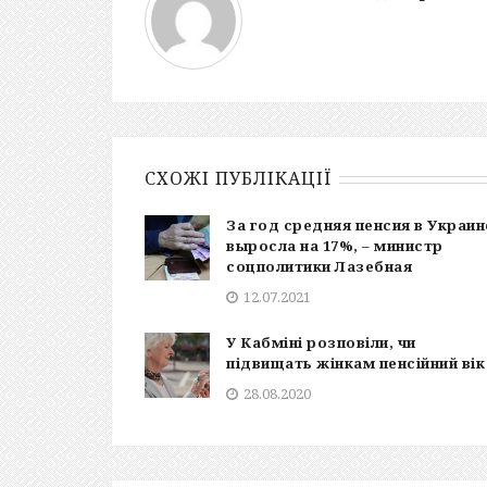
СХОЖІ ПУБЛІКАЦІЇ
За год средняя пенсия в Украин
выросла на 17%, – министр
соцполитики Лазебная
12.07.2021
У Кабміні розповіли, чи
підвищать жінкам пенсійний вік
28.08.2020