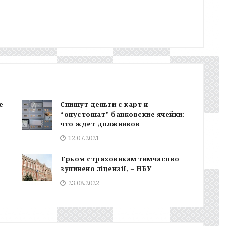
е
Спишут деньги с карт и
“опустошат” банковские ячейки:
что ждет должников
12.07.2021
Трьом страховикам тимчасово
зупинено ліцензії, – НБУ
23.08.2022