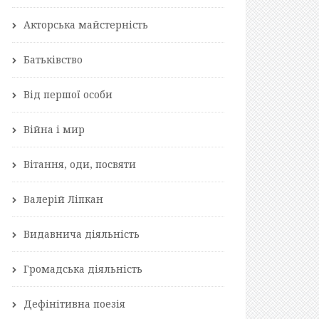
Акторська майстерність
Батьківство
Від першої особи
Війна і мир
Вітання, оди, посвяти
Валерій Ліпкан
Видавнича діяльність
Громадська діяльність
Дефінітивна поезія