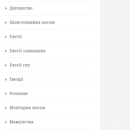
Дитинство
Екзистенційна поезія
Елегії
Елегії одинацтва
Елегії сну
Емоції
Кохання
Мілітарна поезія
Мамулечка