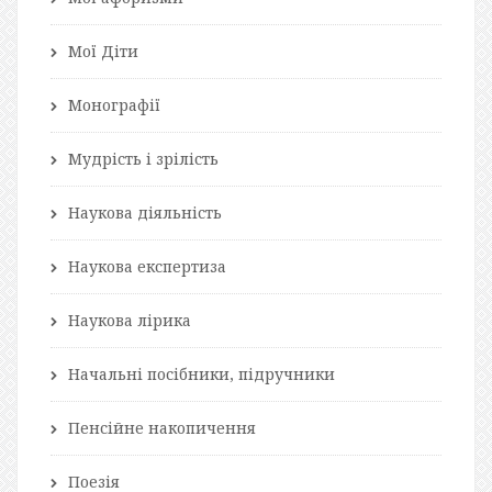
Мої Діти
Монографії
Мудрість і зрілість
Наукова діяльність
Наукова експертиза
Наукова лірика
Начальні посібники, підручники
Пенсійне накопичення
Поезія