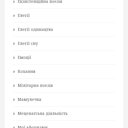
Екзистенційна поезія
Елегії
Елегії одинацтва
Елегії сну
Емоції
Кохання
Мілітарна поезія
Мамулечка
Меценатська діяльність
Мої афоризми