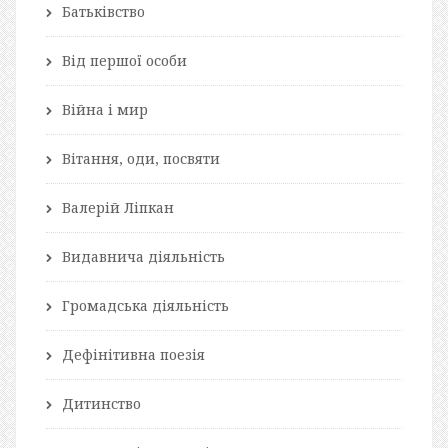
Батьківство
Від першої особи
Війна і мир
Вітання, оди, посвяти
Валерій Ліпкан
Видавнича діяльність
Громадська діяльність
Дефінітивна поезія
Дитинство