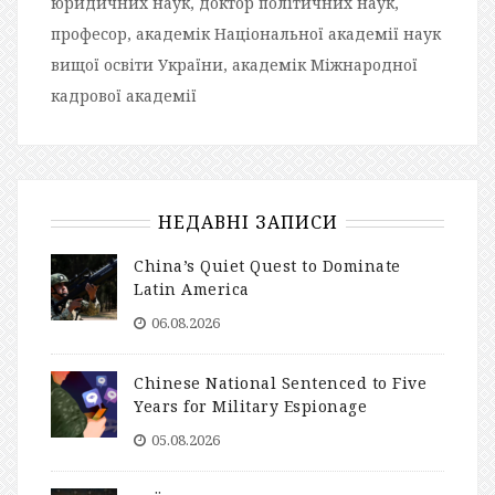
юридичних наук, доктор політичних наук,
професор, академік Національної академії наук
вищої освіти України, академік Міжнародної
кадрової академії
НЕДАВНІ ЗАПИСИ
China’s Quiet Quest to Dominate
Latin America
06.08.2026
Chinese National Sentenced to Five
Years for Military Espionage
05.08.2026