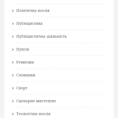
Політична поезія
Публіцистика
Публіцистична діяльність
Пупсік
Реквієми
Словники
Спорт
Сценарне мистецтво
Теологічна поезія